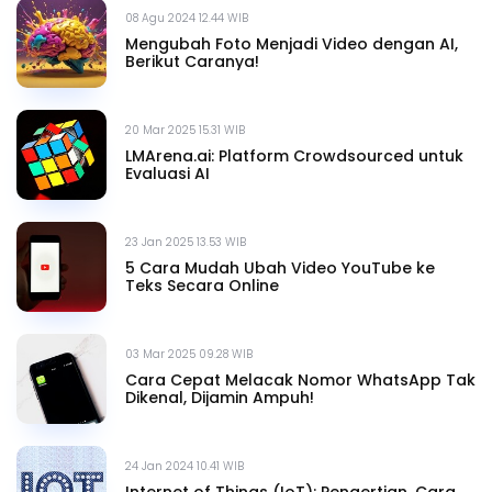
08 Agu 2024 12.44 WIB
Mengubah Foto Menjadi Video dengan AI,
Berikut Caranya!
20 Mar 2025 15.31 WIB
LMArena.ai: Platform Crowdsourced untuk
Evaluasi AI
23 Jan 2025 13.53 WIB
5 Cara Mudah Ubah Video YouTube ke
Teks Secara Online
03 Mar 2025 09.28 WIB
Cara Cepat Melacak Nomor WhatsApp Tak
Dikenal, Dijamin Ampuh!
24 Jan 2024 10.41 WIB
Internet of Things (IoT): Pengertian, Cara