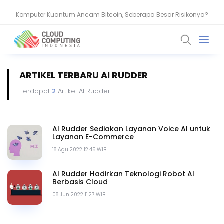
Komputer Kuantum Ancam Bitcoin, Seberapa Besar Risikonya?
AMD Gandeng Core Scientific Bangun Infrastruktur AI Raksasa
ARTIKEL TERBARU AI RUDDER
Terdapat
2
Artikel AI Rudder
AI Rudder Sediakan Layanan Voice AI untuk
Layanan E-Commerce
18 Agu 2022 12.45 WIB
AI Rudder Hadirkan Teknologi Robot AI
Berbasis Cloud
08 Jun 2022 11.27 WIB