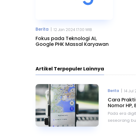
Berita
|
12 Jan 2024 17.00 WIB
Fokus pada Teknologi AI,
Google PHK Massal Karyawan
Artikel Terpopuler Lainnya
|
Berita
14 Jul
Cara Prakt
Nomor HP, 
Pada era digit
seseorang buka
Dengan kemaj
berbagai aplik