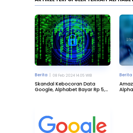
Berita
Berita
|
08 Feb 2024 14.05 WIB
Skandal Kebocoran Data
Amazo
Google, Alphabet Bayar Rp 5,4
Alpha
Triliun
Pusat