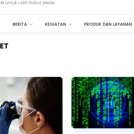
coin, Seberapa Besar Risikonya?
 Bangun Infrastruktur AI Raksasa
BERITA
KEGIATAN
PRODUK DAN LAYANAN
BET