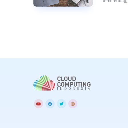
berkembang, 
menjadi sang
informasi yang
menggunakan a
membantu mer
artikel ilmiah.
intelligence
(A
yang dapat me
efektivitas pro