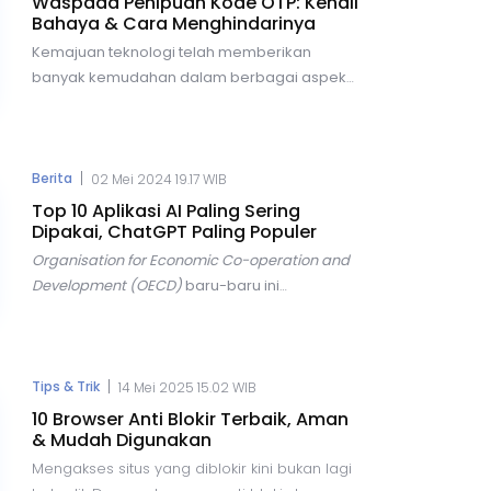
Waspada Penipuan Kode OTP: Kenali
hingga pengolahan data, tanpa perlu campur
Bahaya & Cara Menghindarinya
tangan manusia.
Kemajuan teknologi telah memberikan
banyak kemudahan dalam berbagai aspek
kehidupan kita, mulai dari bertransaksi,
berkomunikasi, hingga berbelanja online.
Namun, di balik semua kemudahan tersebut,
terdapat risiko yang semakin besar, salah
|
Berita
02 Mei 2024 19.17 WIB
satunya adalah ancaman penipuan
Top 10 Aplikasi AI Paling Sering
kode
One-Time Password
(OTP).
Dipakai, ChatGPT Paling Populer
Organisation for Economic Co-operation and
Development (OECD)
baru-baru ini
mengungkapkan tren yang menarik dalam
penggunaan teknologi
Artificial
Intelligence
(AI) di seluruh dunia. Dalam
laporannya, OECD menyebutkan bahwa AI
|
Tips & Trik
14 Mei 2025 15.02 WIB
menjadi topik yang hangat diperbincangkan
10 Browser Anti Blokir Terbaik, Aman
di berbagai forum, terutama dalam konteks
& Mudah Digunakan
hubungan internasional.
Mengakses situs yang diblokir kini bukan lagi