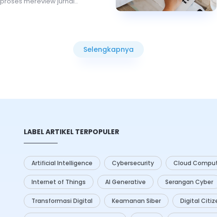
proses mereview jurnal
at penting. Dengan banyaknya
 tersedia, peneliti perlu
lat yang tepat untuk
eka menganalisis dan menilai
Selengkapnya
 Teknologi
artificial
Selengkapnya
I) menawarkan berbagai solusi
ningkatkan efisiensi dan
ses ini.
LABEL ARTIKEL TERPOPULER
Artificial Intelligence
Cybersecurity
Cloud Comput
Internet of Things
AI Generative
Serangan Cyber
Transformasi Digital
Keamanan Siber
Digital Citi