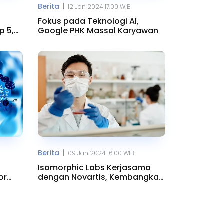
|
Berita
12 Jan 2024 17.00 WIB
Fokus pada Teknologi AI,
p 5,4
Google PHK Massal Karyawan
|
Berita
09 Jan 2024 16.00 WIB
Isomorphic Labs Kerjasama
or
dengan Novartis, Kembangkan
Obat AI