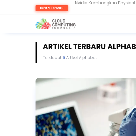
Komputer Kuantum Ancam Bit
Berita Terbaru
AMD Gandeng Core Scientific
ARTIKEL TERBARU ALPHA
Terdapat
5
Artikel Alphabet