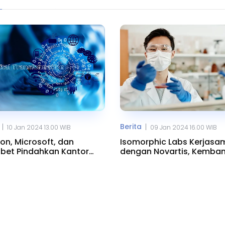
Berita
|
|
10 Jan 2024 13.00 WIB
09 Jan 2024 16.00 WIB
n, Microsoft, dan
Isomorphic Labs Kerjasa
bet Pindahkan Kantor
dengan Novartis, Kemba
 ke Riyadh
Obat AI