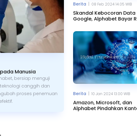
|
Berita
08 Feb 2024 14.05 WIB
Skandal Kebocoran Data
Google, Alphabet Bayar R
Triliun
I pada Manusia
habet, bersiap menguji
teknologi canggih dan
|
mengubah proses penemuan
Berita
10 Jan 2024 13.00 WIB
ektif.
Amazon, Microsoft, dan
Alphabet Pindahkan Kant
Pusat ke Riyadh
T