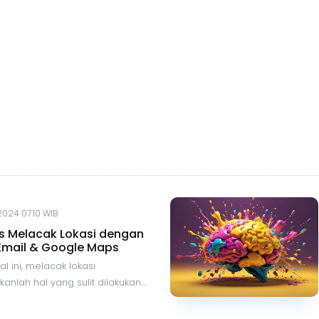
 2024 07.10 WIB
is Melacak Lokasi dengan
Email & Google Maps
al ini, melacak lokasi
nlah hal yang sulit dilakukan.
uan teknologi dan adanya
asi serta layanan, kita bisa