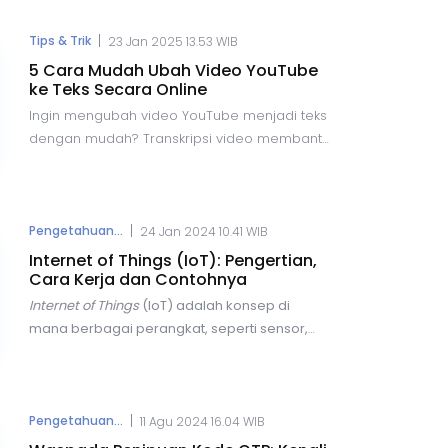
satu inovasi terbaru dalam bidang ini adalah
kemampuan untuk mengubah foto menjadi
|
Tips & Trik
23 Jan 2025 13.53 WIB
video dengan bantuan AI.
5 Cara Mudah Ubah Video YouTube
ke Teks Secara Online
Ingin mengubah video YouTube menjadi teks
dengan mudah? Transkripsi video membantu
dalam pembelajaran, bisnis, dan pencarian
informasi. Berikut lima cara praktis untuk
transkrip video YouTube secara online
dengan cepat dan akurat, menggunakan
|
Pengetahuan...
24 Jan 2024 10.41 WIB
berbagai alat yang tersedia secara gratis
Internet of Things (IoT): Pengertian,
maupun berbayar.
Cara Kerja dan Contohnya
Internet of Things
(IoT) adalah
konsep di
mana berbagai perangkat, seperti sensor,
perangkat elektronik, dan objek lainnya,
terhubung dan berkomunikasi melalui
jaringan internet.
Dengan IoT, pengguna
dapat terkoneksi untuk melakukan berbagai
|
Pengetahuan...
11 Agu 2024 16.04 WIB
aktivitas, mulai dari pencarian informasi