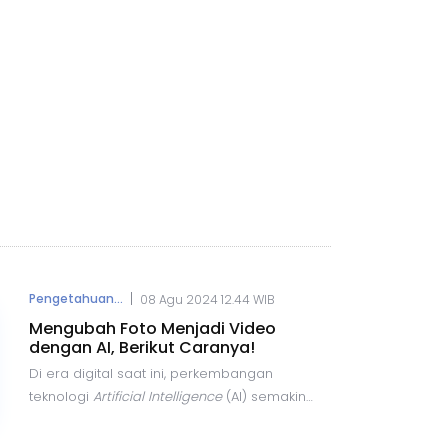
|
Pengetahuan...
08 Agu 2024 12.44 WIB
Mengubah Foto Menjadi Video
dengan AI, Berikut Caranya!
Di era digital saat ini, perkembangan
teknologi
Artificial Intelligence
(AI) semakin
pesat dan menawarkan berbagai
kemudahan dalam pembuatan konten. Salah