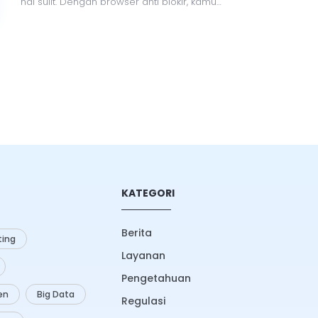
hal sulit. Dengan browser anti blokir, kamu
bisa menjelajahi internet secara bebas,
aman, dan tanpa batas. Artikel ini membahas
tips, trik, dan rekomendasi browser terbaik
yang bisa kamu coba.
KATEGORI
Berita
ing
Layanan
Pengetahuan
zen
Big Data
Regulasi