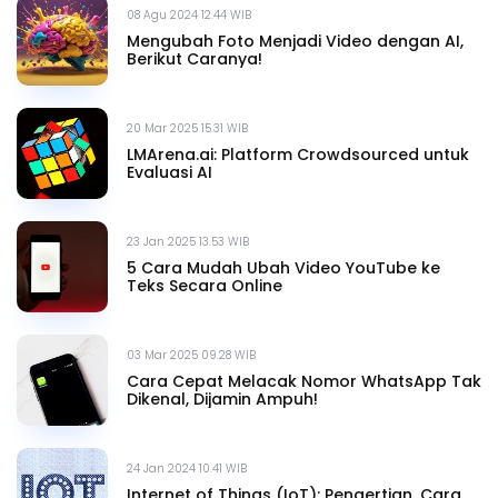
08 Agu 2024 12.44 WIB
Mengubah Foto Menjadi Video dengan AI,
Berikut Caranya!
20 Mar 2025 15.31 WIB
LMArena.ai: Platform Crowdsourced untuk
Evaluasi AI
23 Jan 2025 13.53 WIB
5 Cara Mudah Ubah Video YouTube ke
Teks Secara Online
03 Mar 2025 09.28 WIB
Cara Cepat Melacak Nomor WhatsApp Tak
Dikenal, Dijamin Ampuh!
24 Jan 2024 10.41 WIB
Internet of Things (IoT): Pengertian, Cara