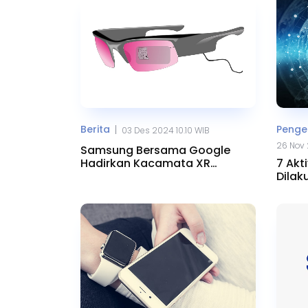
Berita
Penget
|
03 Des 2024 10.10 WIB
26 Nov 
Samsung Bersama Google
Hadirkan Kacamata XR
7 Akt
Canggih
Dilak