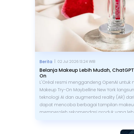
|
Berita
02 Jul 2026 13.24 WIB
Belanja Makeup Lebih Mudah, ChatGPT K
On
L'Oréal resmi menggandeng OpenAI untuk me
Makeup Try-On Maybelline New York langsung
teknologi AI dan augmented reality (AR) da
dapat mencoba berbagai tampilan makeup s
memperoleh rekomendasi produk yang lebih 
menandai langkah baru pemanfaatan AI dal
digital.