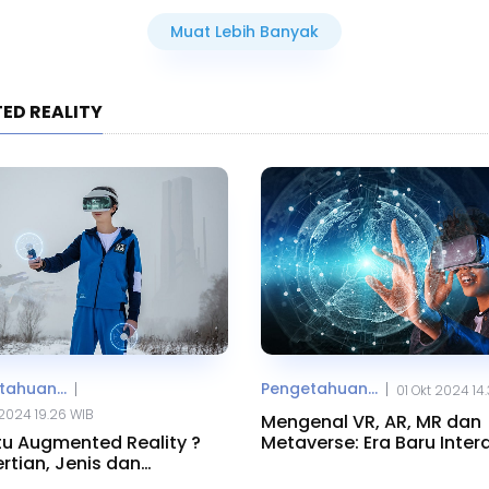
Muat Lebih Banyak
ED REALITY
ahuan...
Pengetahuan...
|
|
01 Okt 2024 14
2024 19.26 WIB
Mengenal VR, AR, MR dan
tu Augmented Reality ?
Metaverse: Era Baru Inter
rtian, Jenis dan
Digital
ohnya