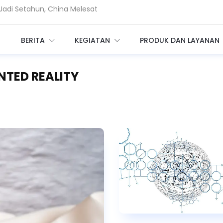
Privileged Access bagi Perusahaan
am Enkripsi, Saatnya Beralih ke PQC
BERITA
KEGIATAN
PRODUK DAN LAYANAN
NTED REALITY