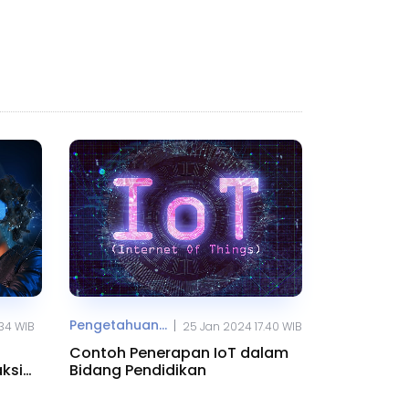
Pengetahuan...
|
.34 WIB
25 Jan 2024 17.40 WIB
Contoh Penerapan IoT dalam
aksi
Bidang Pendidikan