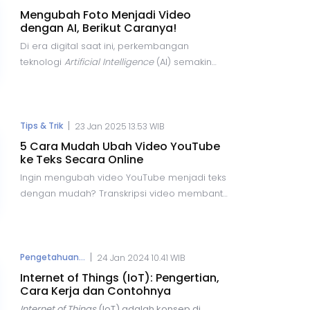
Mengubah Foto Menjadi Video
dengan AI, Berikut Caranya!
Di era digital saat ini, perkembangan
teknologi
Artificial Intelligence
(AI) semakin
pesat dan menawarkan berbagai
kemudahan dalam pembuatan konten. Salah
satu inovasi terbaru dalam bidang ini adalah
kemampuan untuk mengubah foto menjadi
|
Tips & Trik
23 Jan 2025 13.53 WIB
video dengan bantuan AI.
5 Cara Mudah Ubah Video YouTube
ke Teks Secara Online
Ingin mengubah video YouTube menjadi teks
dengan mudah? Transkripsi video membantu
dalam pembelajaran, bisnis, dan pencarian
informasi. Berikut lima cara praktis untuk
transkrip video YouTube secara online
dengan cepat dan akurat, menggunakan
|
Pengetahuan...
24 Jan 2024 10.41 WIB
berbagai alat yang tersedia secara gratis
Internet of Things (IoT): Pengertian,
maupun berbayar.
Cara Kerja dan Contohnya
Internet of Things
(IoT) adalah
konsep di