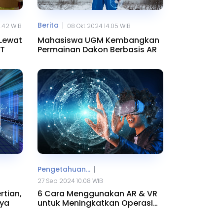
Berita
|
8.42 WIB
08 Okt 2024 14.05 WIB
 Lewat
Mahasiswa UGM Kembangkan
oT
Permainan Dakon Berbasis AR
Pengetahuan...
|
27 Sep 2024 10.08 WIB
rtian,
6 Cara Menggunakan AR & VR
ya
untuk Meningkatkan Operasi
Bisnis