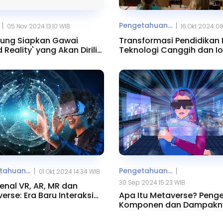
Pengetahuan...
|
|
05 Nov 2024 13.10 WIB
16 Okt 2024 0
ung Siapkan Gawai
Transformasi Pendidikan
 Reality' yang Akan Dirilis
Teknologi Canggih dan I
 2025
ahuan...
Pengetahuan...
|
|
01 Okt 2024 14.34 WIB
30 Sep 2024 15.23 WIB
nal VR, AR, MR dan
erse: Era Baru Interaksi
Apa Itu Metaverse? Penge
l
Komponen dan Dampakn