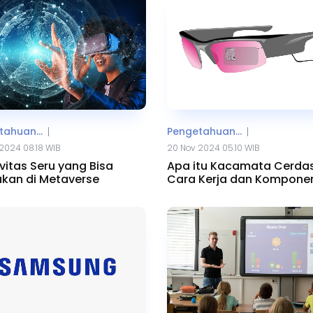
ahuan...
Pengetahuan...
|
|
2024 08.18 WIB
20 Nov 2024 05.10 WIB
ivitas Seru yang Bisa
Apa itu Kacamata Cerda
ukan di Metaverse
Cara Kerja dan Kompone