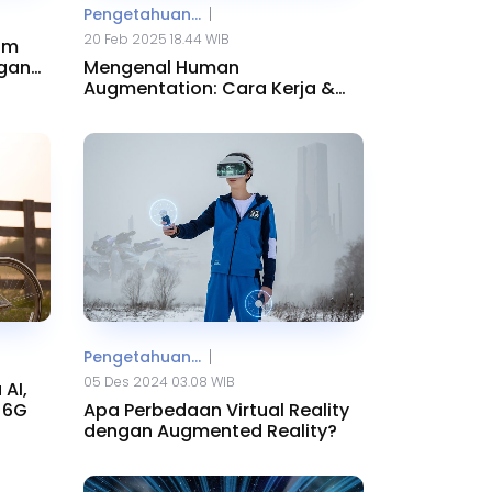
|
Pengetahuan...
20 Feb 2025 18.44 WIB
um
gan
Mengenal Human
Augmentation: Cara Kerja &
Contoh Penerapannya
|
Pengetahuan...
05 Des 2024 03.08 WIB
 AI,
 6G
Apa Perbedaan Virtual Reality
dengan Augmented Reality?