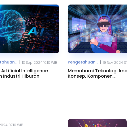
ahuan...
Pengetahuan...
|
|
13 Sep 2024 16.10 WIB
19 Nov 2024 0
Artificial Intelligence
Memahami Teknologi Imer
 Industri Hiburan
Konsep, Komponen,
Manfaatnya
 2024 07.10 WIB