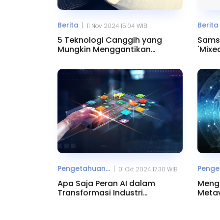
Berita
Berita
|
11 Nov 2024 15.04 WIB
5 Teknologi Canggih yang
Sams
Mungkin Menggantikan
'Mixed
Smartphone
pada
Pengetahuan...
Penget
|
01 Okt 2024 17.30 WIB
Apa Saja Peran AI dalam
Menge
Transformasi Industri
Metav
Multimedia?
Digita