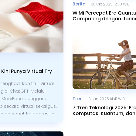
|
Berita
06 Okt 2025 12.30 WIB
WiMi Percepat Era Quant
Computing dengan Jarin
Optik
ini Punya Virtual Try-
nghadirkan fitur Virtual
 di ChatGPT. Melalui
|
ri ModiFace, pengguna
Tren
13 Jan 2025 14.41 WIB
ecara virtual, sekaligus
7 Tren Teknologi 2025: Era
Komputasi Kuantum, dan
personal. Kolaborasi ini
am industri kecantikan