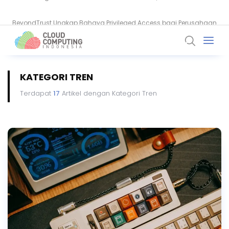
BeyondTrust Ungkap Bahaya Privileged Access bagi Perusahaan
KATEGORI TREN
Terdapat
17
Artikel dengan Kategori Tren