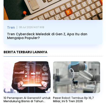
|
Tren
08 Jul 2026 14.07 WIB
Tren Cyberdeck Meledak di Gen Z, Apa Itu dan
Mengapa Populer?
BERITA TERBARU LAINNYA
10 Penerapan AI Generatif untuk
Pasar Robot Tembus Rp 16,7
Tr
Mendukung Bisnis di Tahun
Miliar, Ini 5 Tren 2026
da
2025
Bi