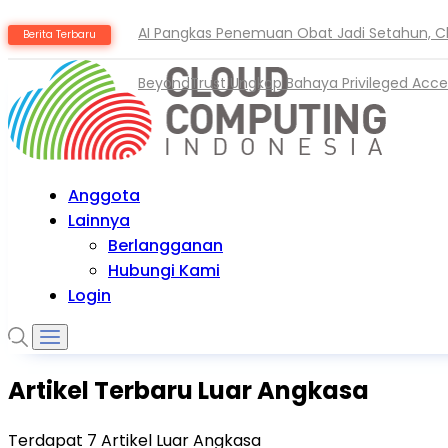
AI Pangkas Penemuan Obat Jadi Setahun, C
Berita Terbaru
BeyondTrust Ungkap Bahaya Privileged Acce
Anggota
Lainnya
Berlangganan
Hubungi Kami
Login
Artikel Terbaru Luar Angkasa
Terdapat
7
Artikel Luar Angkasa