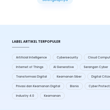
 Teknologi
artificial
Selengkapnya
I) menawarkan berbagai solusi
ningkatkan efisiensi dan
ses ini.
LABEL ARTIKEL TERPOPULER
Artificial Intelligence
Cybersecurity
Cloud Comput
Internet of Things
AI Generative
Serangan Cyber
Transformasi Digital
Keamanan Siber
Digital Citi
Privasi dan Keamanan Digital
Bisnis
Cyber Protect
Industry 4.0
Keamanan