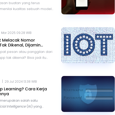
ang.
asan buatan yang terus
enilai kualitas sebuah model
tangan tersendiri.
LMArena.ai
 platform
open-source
wdsourced yang memungkinkan
bal untuk menguji,
 Mar 2025 09.28 WIB
an, dan mengevaluasi
t Melacak Nomor
el AI secara transparan dan
ak Dikenal, Dijamin
pat pesan atau panggilan dari
 tak dikenal? Bisa jadi itu
omornya belum tersimpan,
nipu. Jangan khawatir! Ada
 untuk melacak identitas
r dengan mudah dan cepat
|
.
29 Jul 2024 13.38 WIB
plikasi seperti Getcontact,
p Learning? Cara Kerja
n lainnya. Simak caranya di
hnya
merupakan salah satu
icial Intelligence
(AI) yang
esat dan semakin populer