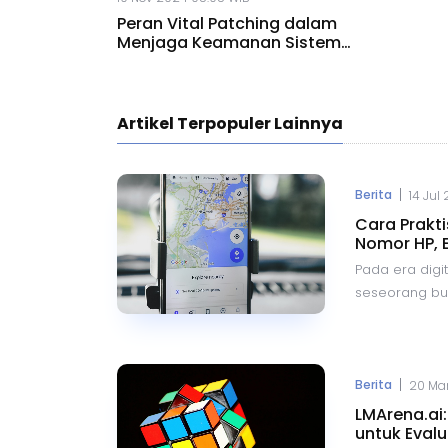
Peran Vital Patching dalam
Menjaga Keamanan Sistem
Teknologi
Artikel Terpopuler Lainnya
|
Berita
14 Jul
Cara Prakt
Nomor HP, 
Pada era digit
seseorang buka
Dengan kemaj
berbagai aplik
mengetahui k
dengan mengg
|
Berita
20 Mar
hingga Google
LMArena.ai
metode yang 
untuk Evalu