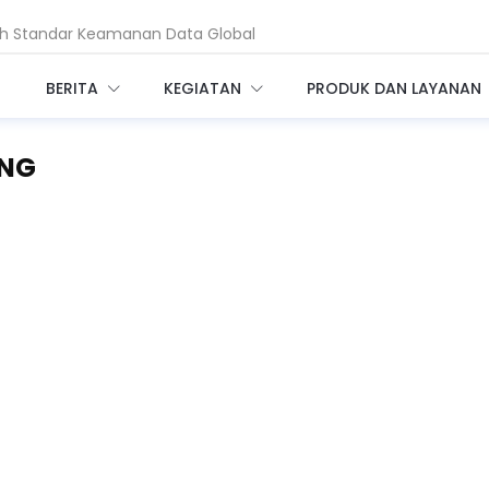
ah Standar Keamanan Data Global
 Nasional Hadapi Ancaman AI dan Quantum
BERITA
KEGIATAN
PRODUK DAN LAYANAN
ING