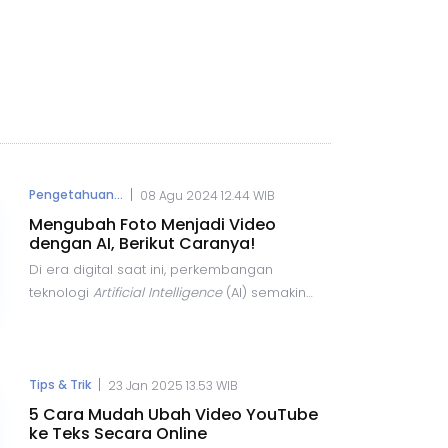
|
Pengetahuan...
08 Agu 2024 12.44 WIB
Mengubah Foto Menjadi Video
dengan AI, Berikut Caranya!
Di era digital saat ini, perkembangan
teknologi
Artificial Intelligence
(AI) semakin
pesat dan menawarkan berbagai
kemudahan dalam pembuatan konten. Salah
satu inovasi terbaru dalam bidang ini adalah
kemampuan untuk mengubah foto menjadi
|
Tips & Trik
23 Jan 2025 13.53 WIB
video dengan bantuan AI.
5 Cara Mudah Ubah Video YouTube
ke Teks Secara Online