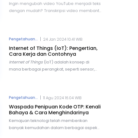
Ingin mengubah video YouTube menjadi teks
dengan mudah? Transkripsi video membantu
dalam pembelajaran, bisnis, dan pencarian
informasi. Berikut lima cara praktis untuk
transkrip video YouTube secara online
dengan cepat dan akurat, menggunakan
|
Pengetahuan...
24 Jan 2024 10.41 WIB
berbagai alat yang tersedia secara gratis
Internet of Things (IoT): Pengertian,
maupun berbayar.
Cara Kerja dan Contohnya
Internet of Things
(IoT) adalah
konsep di
mana berbagai perangkat, seperti sensor,
perangkat elektronik, dan objek lainnya,
terhubung dan berkomunikasi melalui
jaringan internet.
Dengan IoT, pengguna
dapat terkoneksi untuk melakukan berbagai
|
Pengetahuan...
11 Agu 2024 16.04 WIB
aktivitas, mulai dari pencarian informasi
Waspada Penipuan Kode OTP: Kenali
hingga pengolahan data, tanpa perlu campur
Bahaya & Cara Menghindarinya
tangan manusia.
Kemajuan teknologi telah memberikan
banyak kemudahan dalam berbagai aspek
kehidupan kita, mulai dari bertransaksi,