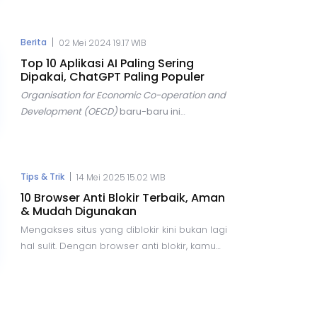
berkomunikasi, hingga berbelanja online.
Namun, di balik semua kemudahan tersebut,
terdapat risiko yang semakin besar, salah
|
Berita
02 Mei 2024 19.17 WIB
satunya adalah ancaman penipuan
Top 10 Aplikasi AI Paling Sering
kode
One-Time Password
(OTP).
Dipakai, ChatGPT Paling Populer
Organisation for Economic Co-operation and
Development (OECD)
baru-baru ini
mengungkapkan tren yang menarik dalam
penggunaan teknologi
Artificial
Intelligence
(AI) di seluruh dunia. Dalam
laporannya, OECD menyebutkan bahwa AI
|
Tips & Trik
14 Mei 2025 15.02 WIB
menjadi topik yang hangat diperbincangkan
10 Browser Anti Blokir Terbaik, Aman
di berbagai forum, terutama dalam konteks
& Mudah Digunakan
hubungan internasional.
Mengakses situs yang diblokir kini bukan lagi
hal sulit. Dengan browser anti blokir, kamu
bisa menjelajahi internet secara bebas,
aman, dan tanpa batas. Artikel ini membahas
tips, trik, dan rekomendasi browser terbaik
yang bisa kamu coba.