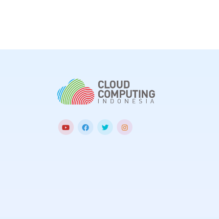
artikel ilmiah.
intelligence
(A
yang dapat me
efektivitas pro