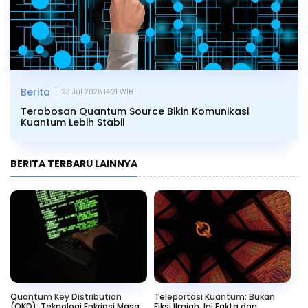
|
Berita
23 Jul 2026 14.21 WIB
Terobosan Quantum Source Bikin Komunikasi
Kuantum Lebih Stabil
BERITA TERBARU LAINNYA
Quantum Key Distribution
Teleportasi Kuantum: Bukan
Me
(QKD): Teknologi Enkripsi Masa
Fiksi Ilmiah, Ini Fakta dan
En