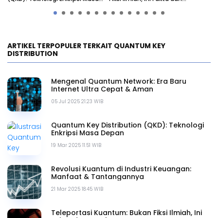
Depan
Manfaatnya
Ke
ARTIKEL TERPOPULER TERKAIT QUANTUM KEY
DISTRIBUTION
Mengenal Quantum Network: Era Baru
Internet Ultra Cepat & Aman
05 Jul 2025 21.23 WIB
Quantum Key Distribution (QKD): Teknologi
Enkripsi Masa Depan
19 Mar 2025 11.51 WIB
Revolusi Kuantum di Industri Keuangan:
Manfaat & Tantangannya
21 Mar 2025 18.45 WIB
Teleportasi Kuantum: Bukan Fiksi Ilmiah, Ini