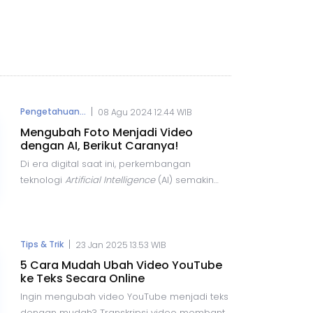
|
Pengetahuan...
08 Agu 2024 12.44 WIB
Mengubah Foto Menjadi Video
dengan AI, Berikut Caranya!
Di era digital saat ini, perkembangan
teknologi
Artificial Intelligence
(AI) semakin
pesat dan menawarkan berbagai
kemudahan dalam pembuatan konten. Salah
satu inovasi terbaru dalam bidang ini adalah
kemampuan untuk mengubah foto menjadi
|
Tips & Trik
23 Jan 2025 13.53 WIB
video dengan bantuan AI.
5 Cara Mudah Ubah Video YouTube
ke Teks Secara Online
Ingin mengubah video YouTube menjadi teks
dengan mudah? Transkripsi video membantu