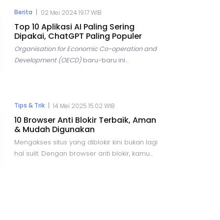
Namun, di balik semua kemudahan tersebut,
terdapat risiko yang semakin besar, salah
|
Berita
02 Mei 2024 19.17 WIB
satunya adalah ancaman penipuan
Top 10 Aplikasi AI Paling Sering
kode
One-Time Password
(OTP).
Dipakai, ChatGPT Paling Populer
Organisation for Economic Co-operation and
Development (OECD)
baru-baru ini
mengungkapkan tren yang menarik dalam
penggunaan teknologi
Artificial
Intelligence
(AI) di seluruh dunia. Dalam
laporannya, OECD menyebutkan bahwa AI
|
Tips & Trik
14 Mei 2025 15.02 WIB
menjadi topik yang hangat diperbincangkan
10 Browser Anti Blokir Terbaik, Aman
di berbagai forum, terutama dalam konteks
& Mudah Digunakan
hubungan internasional.
Mengakses situs yang diblokir kini bukan lagi
hal sulit. Dengan browser anti blokir, kamu
bisa menjelajahi internet secara bebas,
aman, dan tanpa batas. Artikel ini membahas
tips, trik, dan rekomendasi browser terbaik
yang bisa kamu coba.