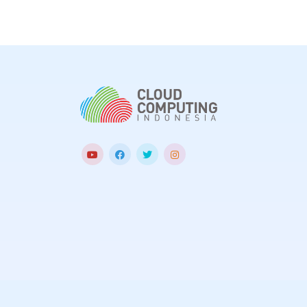
intelligence
(A
yang dapat me
efektivitas pro