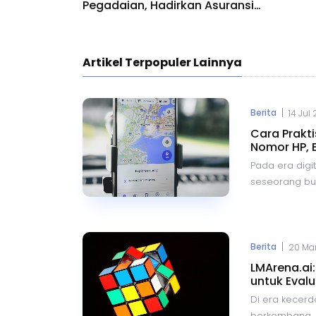
Pegadaian, Hadirkan Asuransi
Berbasis AI
Artikel Terpopuler Lainnya
|
Berita
14 Jul
Cara Prakt
Nomor HP, 
Pada era digit
seseorang buka
Dengan kemaj
berbagai aplik
mengetahui k
dengan mengg
|
Berita
20 Mar
hingga Google
LMArena.ai
metode yang 
untuk Evalu
lokasi seseor
Di era kecerd
berkembang, m