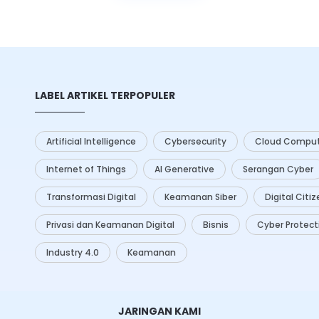
I) menawarkan berbagai solusi
ningkatkan efisiensi dan
ses ini.
LABEL ARTIKEL TERPOPULER
Artificial Intelligence
Cybersecurity
Cloud Comput
Internet of Things
AI Generative
Serangan Cyber
Transformasi Digital
Keamanan Siber
Digital Citi
Privasi dan Keamanan Digital
Bisnis
Cyber Protect
Industry 4.0
Keamanan
JARINGAN KAMI