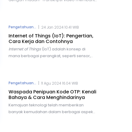
dalam pembelajaran, bisnis, dan pencarian
informasi. Berikut lima cara praktis untuk
transkrip video YouTube secara online
dengan cepat dan akurat, menggunakan
|
Pengetahuan...
24 Jan 2024 10.41 WIB
berbagai alat yang tersedia secara gratis
Internet of Things (IoT): Pengertian,
maupun berbayar.
Cara Kerja dan Contohnya
Internet of Things
(IoT) adalah
konsep di
mana berbagai perangkat, seperti sensor,
perangkat elektronik, dan objek lainnya,
terhubung dan berkomunikasi melalui
jaringan internet.
Dengan IoT, pengguna
dapat terkoneksi untuk melakukan berbagai
|
Pengetahuan...
11 Agu 2024 16.04 WIB
aktivitas, mulai dari pencarian informasi
Waspada Penipuan Kode OTP: Kenali
hingga pengolahan data, tanpa perlu campur
Bahaya & Cara Menghindarinya
tangan manusia.
Kemajuan teknologi telah memberikan
banyak kemudahan dalam berbagai aspek
kehidupan kita, mulai dari bertransaksi,
berkomunikasi, hingga berbelanja online.