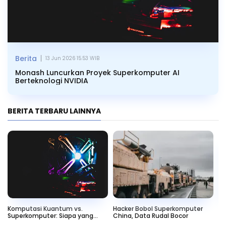
|
Berita
13 Jun 2026 15.53 WIB
Monash Luncurkan Proyek Superkomputer AI
Berteknologi NVIDIA
BERITA TERBARU LAINNYA
Komputasi Kuantum vs.
Hacker Bobol Superkomputer
IB
Superkomputer: Siapa yang
China, Data Rudal Bocor
Su
Unggul?
Q