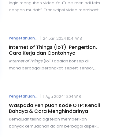
Ingin mengubah video YouTube menjadi teks
dengan mudah? Transkripsi video membantu
dalam pembelajaran, bisnis, dan pencarian
informasi. Berikut lima cara praktis untuk
transkrip video YouTube secara online
dengan cepat dan akurat, menggunakan
|
Pengetahuan...
24 Jan 2024 10.41 WIB
berbagai alat yang tersedia secara gratis
Internet of Things (IoT): Pengertian,
maupun berbayar.
Cara Kerja dan Contohnya
Internet of Things
(IoT) adalah
konsep di
mana berbagai perangkat, seperti sensor,
perangkat elektronik, dan objek lainnya,
terhubung dan berkomunikasi melalui
jaringan internet.
Dengan IoT, pengguna
dapat terkoneksi untuk melakukan berbagai
|
Pengetahuan...
11 Agu 2024 16.04 WIB
aktivitas, mulai dari pencarian informasi
Waspada Penipuan Kode OTP: Kenali
hingga pengolahan data, tanpa perlu campur
Bahaya & Cara Menghindarinya
tangan manusia.
Kemajuan teknologi telah memberikan
banyak kemudahan dalam berbagai aspek
kehidupan kita, mulai dari bertransaksi,