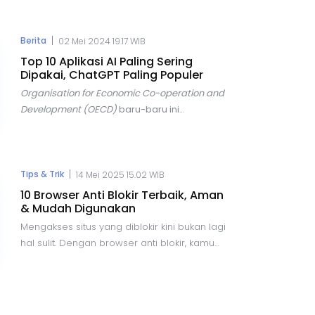
berkomunikasi, hingga berbelanja online.
Namun, di balik semua kemudahan tersebut,
terdapat risiko yang semakin besar, salah
|
Berita
02 Mei 2024 19.17 WIB
satunya adalah ancaman penipuan
Top 10 Aplikasi AI Paling Sering
kode
One-Time Password
(OTP).
Dipakai, ChatGPT Paling Populer
Organisation for Economic Co-operation and
Development (OECD)
baru-baru ini
mengungkapkan tren yang menarik dalam
penggunaan teknologi
Artificial
Intelligence
(AI) di seluruh dunia. Dalam
laporannya, OECD menyebutkan bahwa AI
|
Tips & Trik
14 Mei 2025 15.02 WIB
menjadi topik yang hangat diperbincangkan
10 Browser Anti Blokir Terbaik, Aman
di berbagai forum, terutama dalam konteks
& Mudah Digunakan
hubungan internasional.
Mengakses situs yang diblokir kini bukan lagi
hal sulit. Dengan browser anti blokir, kamu
bisa menjelajahi internet secara bebas,
aman, dan tanpa batas. Artikel ini membahas
tips, trik, dan rekomendasi browser terbaik
yang bisa kamu coba.