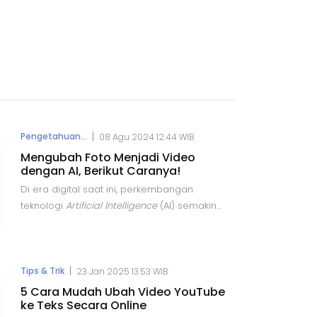
|
Pengetahuan...
08 Agu 2024 12.44 WIB
Mengubah Foto Menjadi Video
dengan AI, Berikut Caranya!
Di era digital saat ini, perkembangan
teknologi
Artificial Intelligence
(AI) semakin
pesat dan menawarkan berbagai
kemudahan dalam pembuatan konten. Salah
satu inovasi terbaru dalam bidang ini adalah
kemampuan untuk mengubah foto menjadi
|
Tips & Trik
23 Jan 2025 13.53 WIB
video dengan bantuan AI.
5 Cara Mudah Ubah Video YouTube
ke Teks Secara Online