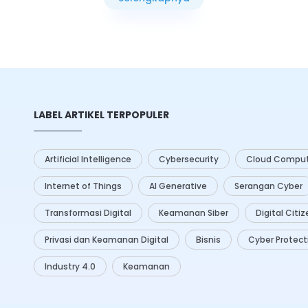
 Teknologi
artificial
Selengkapnya
I) menawarkan berbagai solusi
ningkatkan efisiensi dan
ses ini.
LABEL ARTIKEL TERPOPULER
Artificial Intelligence
Cybersecurity
Cloud Comput
Internet of Things
AI Generative
Serangan Cyber
Transformasi Digital
Keamanan Siber
Digital Citi
Privasi dan Keamanan Digital
Bisnis
Cyber Protect
Industry 4.0
Keamanan