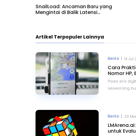
SnailLoad: Ancaman Baru yang
Mengintai di Balik Latensi
Jaringan
Artikel Terpopuler Lainnya
|
Berita
14 Jul
Cara Prakt
Nomor HP, 
Pada era digit
seseorang buka
Dengan kemaj
berbagai aplik
mengetahui k
dengan mengg
|
Berita
20 Mar
hingga Google
LMArena.ai
metode yang 
untuk Evalu