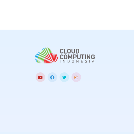
artikel ilmiah.
intelligence
(A
yang dapat me
efektivitas pro