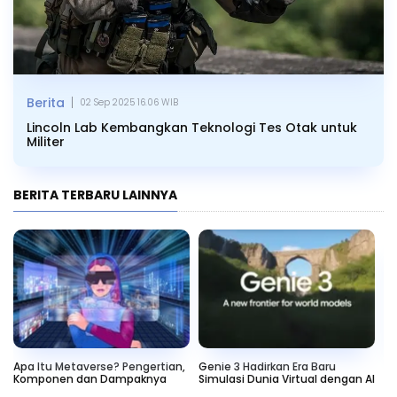
|
Berita
02 Sep 2025 16.06 WIB
Lincoln Lab Kembangkan Teknologi Tes Otak untuk
Militer
BERITA TERBARU LAINNYA
Apa Itu Metaverse? Pengertian,
Genie 3 Hadirkan Era Baru
M
Komponen dan Dampaknya
Simulasi Dunia Virtual dengan AI
Au
Co