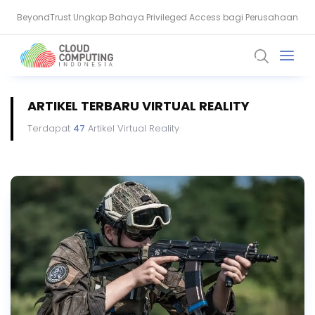
BeyondTrust Ungkap Bahaya Privileged Access bagi Perusahaan
BSSN: Komputer Kuantum Ancam Enkripsi, Saatnya Beralih ke PQC
ARTIKEL TERBARU VIRTUAL REALITY
Terdapat
47
Artikel Virtual Reality