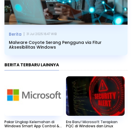
|
Berita
31 Jul 2025 16.47 WIB
Malware Coyote Serang Pengguna via Fitur
Aksesibilitas Windows
BERITA TERBARU LAINNYA
Pakar Ungkap Kelemahan di
Era Baru! Microsoft Terapkan
Tr
Windows Smart App Control &
PQC di Windows dan Linux
Ba
SmartScreen