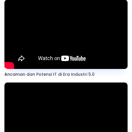
Ancaman dan Potensi IT di Era Industri 5.0