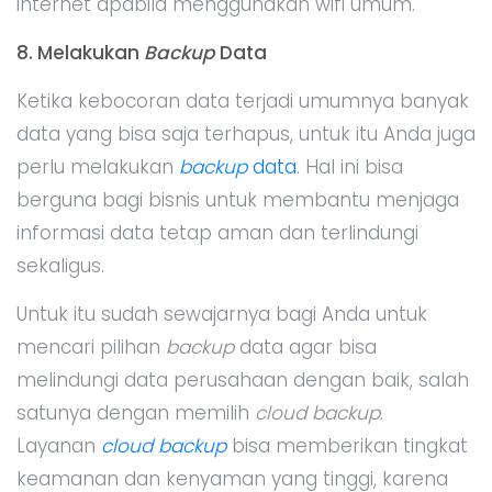
internet apabila menggunakan wifi umum.
8. Melakukan
Backup
Data
Ketika kebocoran data terjadi umumnya banyak
data yang bisa saja terhapus, untuk itu Anda juga
perlu melakukan
backup
data
. Hal ini bisa
berguna bagi bisnis untuk membantu menjaga
informasi data tetap aman dan terlindungi
sekaligus.
Untuk itu sudah sewajarnya bagi Anda untuk
mencari pilihan
backup
data agar bisa
melindungi data perusahaan dengan baik, salah
satunya dengan memilih
cloud backup
.
Layanan
cloud backup
bisa memberikan tingkat
keamanan dan kenyaman yang tinggi, karena