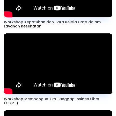
Workshop Kepatuhan dan Tata Kelola Data dalam
Layanan Kesehatan
Workshop Membangun Tim Tanggap Insiden Siber
(CSIRT)