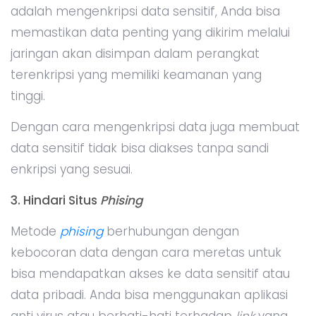
adalah mengenkripsi data sensitif, Anda bisa
memastikan data penting yang dikirim melalui
jaringan akan disimpan dalam perangkat
terenkripsi yang memiliki keamanan yang
tinggi.
Dengan cara mengenkripsi data juga membuat
data sensitif tidak bisa diakses tanpa sandi
enkripsi yang sesuai.
3. Hindari Situs
Phising
Metode
phising
berhubungan dengan
kebocoran data dengan cara meretas untuk
bisa mendapatkan akses ke data sensitif atau
data pribadi. Anda bisa menggunakan aplikasi
anti virus atau berhati-hati terhadap
link
yang