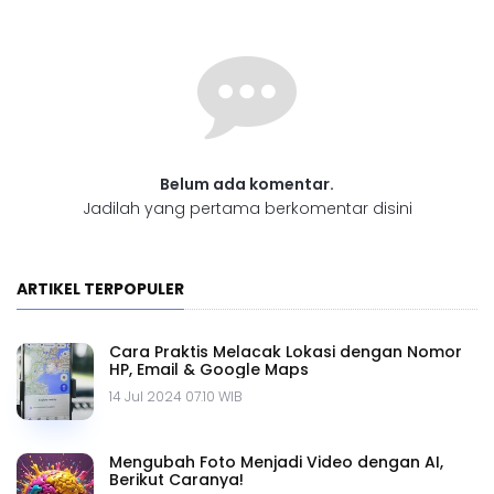
Belum ada komentar.
Jadilah yang pertama berkomentar disini
ARTIKEL TERPOPULER
Cara Praktis Melacak Lokasi dengan Nomor
HP, Email & Google Maps
14 Jul 2024 07.10 WIB
Mengubah Foto Menjadi Video dengan AI,
Berikut Caranya!