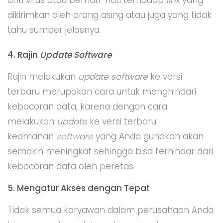
dikirimkan oleh orang asing atau juga yang tidak
tahu sumber jelasnya.
4. Rajin
Update Software
Rajin melakukan
update software
ke versi
terbaru merupakan cara untuk menghindari
kebocoran data, karena dengan cara
melakukan
update
ke versi terbaru
keamanan
software
yang Anda gunakan akan
semakin meningkat sehingga bisa terhindar dari
kebocoran data oleh peretas.
5. Mengatur Akses dengan Tepat
Tidak semua karyawan dalam perusahaan Anda