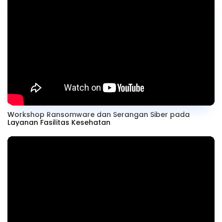
Workshop Ransomware dan Serangan Siber pada
Layanan Fasilitas Kesehatan