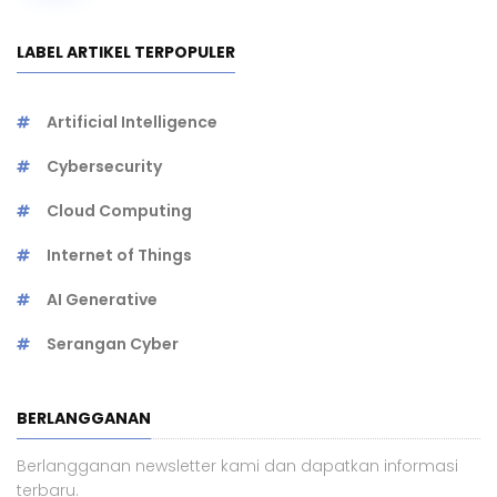
LABEL ARTIKEL TERPOPULER
Artificial Intelligence
Cybersecurity
Cloud Computing
Internet of Things
AI Generative
Serangan Cyber
BERLANGGANAN
Berlangganan newsletter kami dan dapatkan informasi
terbaru.