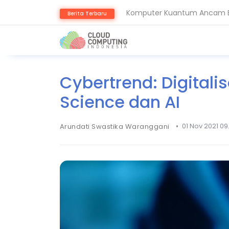
Komputer Kuantum Ancam Bit
Berita Terbaru
AMD Gandeng Core Scientific
Cybertrend: Digitali
Science dan AI
•
01 Nov 2021 09
Arundati Swastika Waranggani