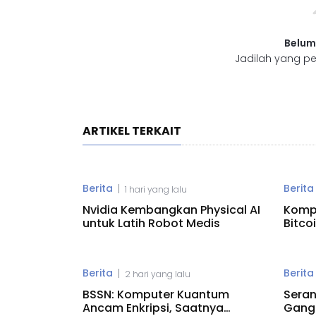
Belum
Jadilah yang pe
ARTIKEL TERKAIT
Berita
Berita
|
1 hari yang lalu
Nvidia Kembangkan Physical AI
Komp
untuk Latih Robot Medis
Bitco
Risik
Berita
Berita
|
2 hari yang lalu
BSSN: Komputer Kuantum
Seran
Ancam Enkripsi, Saatnya
Gangg