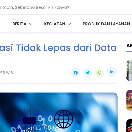
coin, Seberapa Besar Risikonya?
 Bangun Infrastruktur AI Raksasa
BERITA
KEGIATAN
PRODUK DAN LAYANAN
sasi Tidak Lepas dari Data
A
.55 WIB