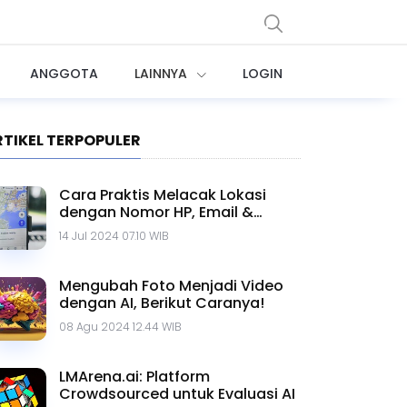
ANGGOTA
LAINNYA
LOGIN
RTIKEL TERPOPULER
Cara Praktis Melacak Lokasi
dengan Nomor HP, Email &
Google Maps
14 Jul 2024 07.10 WIB
Mengubah Foto Menjadi Video
dengan AI, Berikut Caranya!
08 Agu 2024 12.44 WIB
LMArena.ai: Platform
Crowdsourced untuk Evaluasi AI