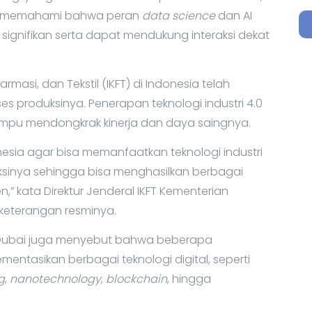
at memahami bahwa peran
data science
dan AI
ignifikan serta dapat mendukung interaksi dekat
rmasi, dan Tekstil (IKFT) di Indonesia telah
es produksinya. Penerapan teknologi industri 4.0
 mampu mendongkrak kinerja dan daya saingnya.
nesia agar bisa memanfaatkan teknologi industri
uksinya sehingga bisa menghasilkan berbagai
n,” kata Direktur Jenderal IKFT Kementerian
eterangan resminya.
 Dubai juga menyebut bahwa beberapa
mentasikan berbagai teknologi digital, seperti
g
,
nanotechnology
,
blockchain
, hingga