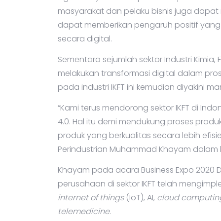
masyarakat dan pelaku bisnis juga dap
dapat memberikan pengaruh positif yang s
secara digital.
Sementara sejumlah sektor Industri Kimia, Fa
melakukan transformasi digital dalam pros
pada industri IKFT ini kemudian diyakini
“Kami terus mendorong sektor IKFT di Indo
4.0. Hal itu demi mendukung proses prod
produk yang berkualitas secara lebih efisie
Perindustrian Muhammad Khayam dalam k
Khayam pada acara Business Expo 2020
perusahaan di sektor IKFT telah mengimple
internet of things
(IoT), AI,
cloud computin
telemedicine
.