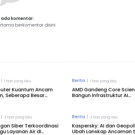
 ada komentar.
rtama berkomentar disini
Berita
|
|
1 hari yang lalu
1 hari yang lalu
uter Kuantum Ancam
AMD Gandeng Core Scient
in, Seberapa Besar
Bangun Infrastruktur AI
onya?
Raksasa
Berita
|
|
3 hari yang lalu
3 hari yang lalu
gan Siber Terkoordinasi
Kaspersky: AI dan Geopoli
u Layanan Air di
Ubah Lanskap Ancaman S