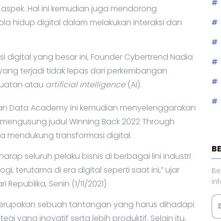
ai aspek. Hal ini kemudian juga mendorong
a hidup digital dalam melakukan interaksi dan
digital yang besar ini, Founder Cybertrend Nadia
 yang terjadi tidak lepas dari perkembangan
uatan atau
artificial intelligence
(AI).
dan Data Academy ini kemudian menyelenggarakan
 mengusung judul Winning Back 2022 Through
a mendukung transformasi digital.
B
rap seluruh pelaku bisnis di berbagai lini industri
 terutama di era digital seperti saat ini,” ujar
Be
in
 Republika, Senin (1/11/2021).
 merupakan sebuah tantangan yang harus dihadapi
 yang inovatif serta lebih produktif. Selain itu,