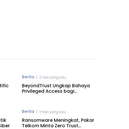
Berita
|
2 hari yang lalu
ific
BeyondTrust Ungkap Bahaya
Privileged Access bagi
Perusahaan
Berita
|
3 hari yang lalu
tik
Ransomware Meningkat, Pakar
iber
Telkom Minta Zero Trust