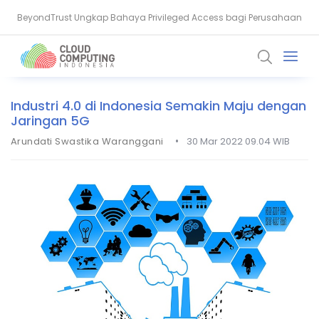
BeyondTrust Ungkap Bahaya Privileged Access bagi Perusahaan
BSSN: Komputer Kuantum Ancam Enkripsi, Saatnya Beralih ke PQC
Industri 4.0 di Indonesia Semakin Maju dengan
Jaringan 5G
•
Arundati Swastika Waranggani
30 Mar 2022 09.04 WIB