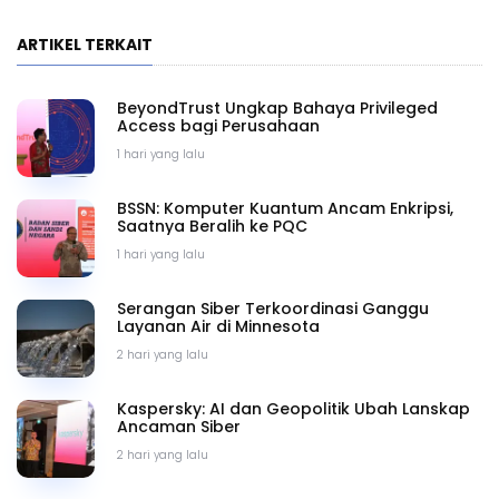
ARTIKEL TERKAIT
BeyondTrust Ungkap Bahaya Privileged
Access bagi Perusahaan
1 hari yang lalu
BSSN: Komputer Kuantum Ancam Enkripsi,
Saatnya Beralih ke PQC
1 hari yang lalu
Serangan Siber Terkoordinasi Ganggu
Layanan Air di Minnesota
2 hari yang lalu
Kaspersky: AI dan Geopolitik Ubah Lanskap
Ancaman Siber
2 hari yang lalu