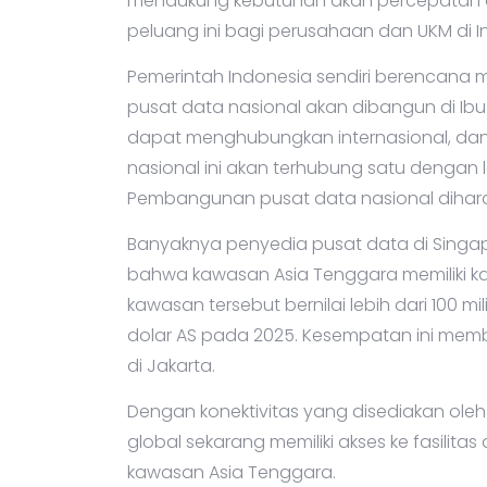
mendukung kebutuhan akan percepatan a
peluang ini bagi perusahaan dan UKM di I
Pemerintah Indonesia sendiri berencana
pusat data nasional akan dibangun di Ib
dapat menghubungkan internasional, dan 
nasional ini akan terhubung satu dengan 
Pembangunan pusat data nasional dihara
Banyaknya penyedia pusat data di Singap
bahwa kawasan Asia Tenggara memiliki ka
kawasan tersebut bernilai lebih dari 100 mi
dolar AS pada 2025. Kesempatan ini m
di Jakarta.
Dengan konektivitas yang disediakan ole
global sekarang memiliki akses ke fasilita
kawasan Asia Tenggara.