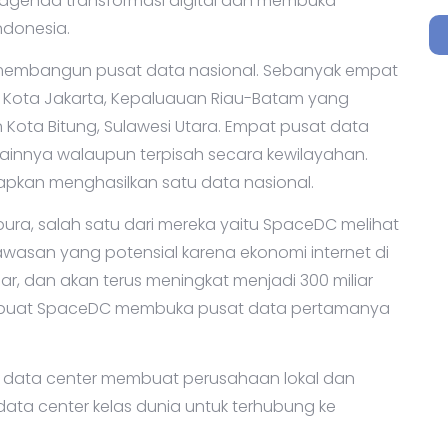
genda transformasi digital dan membuka
ndonesia.
 membangun pusat data nasional. Sebanyak empat
u Kota Jakarta, Kepaluauan Riau-Batam yang
Kota Bitung, Sulawesi Utara. Empat pusat data
lainnya walaupun terpisah secara kewilayahan.
pkan menghasilkan satu data nasional.
ura, salah satu dari mereka yaitu SpaceDC melihat
wasan yang potensial karena ekonomi internet di
liar, dan akan terus meningkat menjadi 300 miliar
embuat SpaceDC membuka pusat data pertamanya
h data center membuat perusahaan lokal dan
s data center kelas dunia untuk terhubung ke