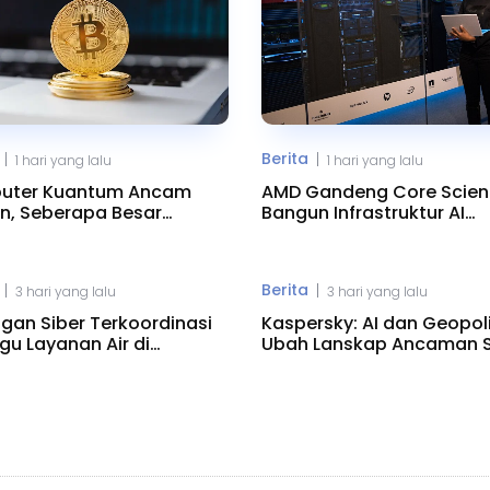
Berita
|
|
1 hari yang lalu
1 hari yang lalu
uter Kuantum Ancam
AMD Gandeng Core Scient
in, Seberapa Besar
Bangun Infrastruktur AI
onya?
Raksasa
Berita
|
|
3 hari yang lalu
3 hari yang lalu
gan Siber Terkoordinasi
Kaspersky: AI dan Geopoli
u Layanan Air di
Ubah Lanskap Ancaman S
esota