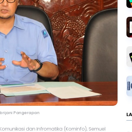
brijani Pangerapan
LA
 Komunikasi dan Infromatika (Kominfo), Semuel