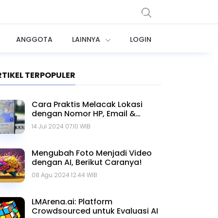
ANGGOTA
LAINNYA
LOGIN
RTIKEL TERPOPULER
Cara Praktis Melacak Lokasi
dengan Nomor HP, Email &
Google Maps
14 Jul 2024 07.10 WIB
Mengubah Foto Menjadi Video
dengan AI, Berikut Caranya!
08 Agu 2024 12.44 WIB
LMArena.ai: Platform
Crowdsourced untuk Evaluasi AI