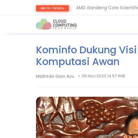
AMD Gandeng Core Scientific
Berita Terbaru
IoT Botnet: Ancaman Siber y
Kominfo Dukung Visi
Komputasi Awan
•
05 Nov 2020 14.57 WIB
Mathilda Gian Ayu