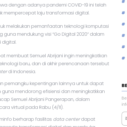
wa dengan adanya pandemi COVID-19 ini telah
mempercepat laju transformasi digital.
tuk melakukan pemanfaatan teknologi komputasi
g guna mendukung visi “Go Digital 2020” dalam
igital.
epat membuat Semuel Abrijani ingin meningkatkan
eknologi baru, dan di akhir perencanaan tersebut
ter
di Indonesia.
, dan pemangku kepentingan lainnya untuk dapat
B
 guna mendorong efisiensi dan meningkatkkan
Be
ucap Semuel Abrijani Pangerapan, dalam
in
ara virtual pada Rabu (4/11).
info berharap fasilitas
data center
dapat