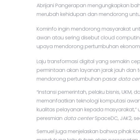
Abrijani Pangerapan mengungkapkan bah
merubah kehidupan dan mendorong untuk 
Kominfo ingin mendorong masyarakat un
awan atau sering disebut cloud computin
upaya mendorong pertumbuhan ekonomi d
Laju transformasi digital yang semakin c
permintaan akan layanan jarak jauh dan t
mendorong pertumbuhan pasar
data cen
“instansi pemerintah, pelaku bisnis, UKM
memanfaatkan teknologi komputasi awan
kualitas pelayanan kepada masyarakat,” 
peresmian
data center
SpaceDC, JAK2, sec
Semuel juga menjelaskan bahwa pihak Kom