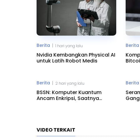
Berita
Berita
|
1 hari yang lalu
Nvidia Kembangkan Physical AI
Komp
untuk Latih Robot Medis
Bitco
Risik
Berita
Berita
|
2 hari yang lalu
BSSN: Komputer Kuantum
Seran
Ancam Enkripsi, Saatnya
Gangg
Beralih ke PQC
Minn
VIDEO TERKAIT