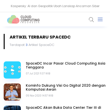
Kaspersky: AI dan Geopolitik Ubah Lanskap Ancaman Siber
Ransomware Meningkat, Pakar Telkom Minta Zero Trust Diperkuat
ARTIKEL TERBARU SPACEDC
Terdapat
3
Artikel SpaceDC
SpaceDC Incar Pasar Cloud Computing Asia
Tenggara
07 Jul 2021 11.37 WIB
Kominfo Dukung Visi Go Digital 2020 dengan
Komputasi Awan
05 Nov 2020 14.57 WIB
SpaceDC Akan Buka Data Center Tier III di