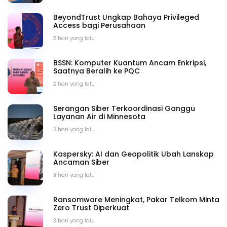
BeyondTrust Ungkap Bahaya Privileged
Access bagi Perusahaan
2 hari yang lalu
BSSN: Komputer Kuantum Ancam Enkripsi,
Saatnya Beralih ke PQC
2 hari yang lalu
Serangan Siber Terkoordinasi Ganggu
Layanan Air di Minnesota
3 hari yang lalu
Kaspersky: AI dan Geopolitik Ubah Lanskap
Ancaman Siber
3 hari yang lalu
Ransomware Meningkat, Pakar Telkom Minta
Zero Trust Diperkuat
3 hari yang lalu