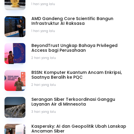
1 hari yang lalu
AMD Gandeng Core Scientific Bangun
Infrastruktur AI Raksasa
1 hari yang lalu
BeyondTrust Ungkap Bahaya Privileged
Access bagi Perusahaan
2 hari yang lalu
BSSN: Komputer Kuantum Ancam Enkripsi,
Saatnya Beralih ke PQC
2 hari yang lalu
Serangan Siber Terkoordinasi Ganggu
Layanan Air di Minnesota
3 hari yang lalu
Kaspersky: AI dan Geopolitik Ubah Lanskap
Ancaman Siber