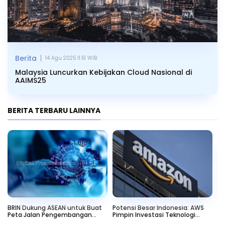
|
Berita
14 Agu 2025 11.51 WIB
Malaysia Luncurkan Kebijakan Cloud Nasional di
AAIMS25
BERITA TERBARU LAINNYA
BRIN Dukung ASEAN untuk Buat
Potensi Besar Indonesia: AWS
IB
Peta Jalan Pengembangan
Pimpin Investasi Teknologi
un
Teknologi AI
Digital