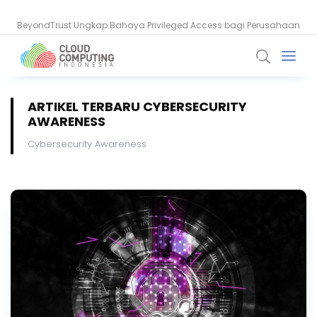
BeyondTrust Ungkap Bahaya Privileged Access bagi Perusahaan
ARTIKEL TERBARU CYBERSECURITY
AWARENESS
Cybersecurity Awareness