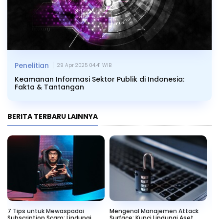
|
Penelitian
29 Apr 2025 04.41 WIB
Keamanan Informasi Sektor Publik di Indonesia:
Fakta & Tantangan
BERITA TERBARU LAINNYA
:
7 Tips untuk Mewaspadai
Mengenal Manajemen Attack
Ca
Subscription Scam: Lindungi
Surface: Kunci Lindungi Aset
un