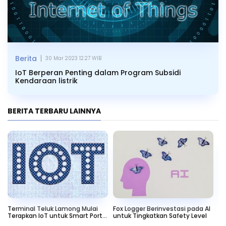
|
Berita
30 Mar 2023 12.27 WIB
IoT Berperan Penting dalam Program Subsidi
Kendaraan listrik
BERITA TERBARU LAINNYA
Terminal Teluk Lamong Mulai
Fox Logger Berinvestasi pada AI
Op
Terapkan IoT untuk Smart Port
untuk Tingkatkan Safety Level
TK
4.0
da