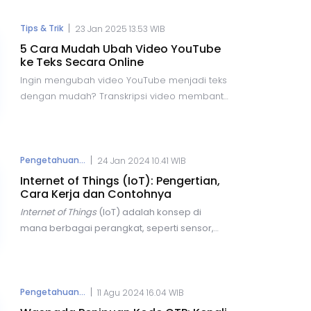
satu inovasi terbaru dalam bidang ini adalah
kemampuan untuk mengubah foto menjadi
|
Tips & Trik
23 Jan 2025 13.53 WIB
video dengan bantuan AI.
5 Cara Mudah Ubah Video YouTube
ke Teks Secara Online
Ingin mengubah video YouTube menjadi teks
dengan mudah? Transkripsi video membantu
dalam pembelajaran, bisnis, dan pencarian
informasi. Berikut lima cara praktis untuk
transkrip video YouTube secara online
dengan cepat dan akurat, menggunakan
|
Pengetahuan...
24 Jan 2024 10.41 WIB
berbagai alat yang tersedia secara gratis
Internet of Things (IoT): Pengertian,
maupun berbayar.
Cara Kerja dan Contohnya
Internet of Things
(IoT) adalah
konsep di
mana berbagai perangkat, seperti sensor,
perangkat elektronik, dan objek lainnya,
terhubung dan berkomunikasi melalui
jaringan internet.
Dengan IoT, pengguna
dapat terkoneksi untuk melakukan berbagai
|
Pengetahuan...
11 Agu 2024 16.04 WIB
aktivitas, mulai dari pencarian informasi