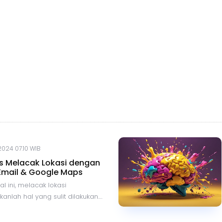
 2024 07.10 WIB
is Melacak Lokasi dengan
Email & Google Maps
al ini, melacak lokasi
nlah hal yang sulit dilakukan.
uan teknologi dan adanya
asi serta layanan, kita bisa