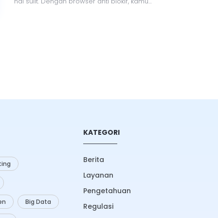
hal sulit. Dengan browser anti blokir, kamu
bisa menjelajahi internet secara bebas,
aman, dan tanpa batas. Artikel ini membahas
tips, trik, dan rekomendasi browser terbaik
yang bisa kamu coba.
KATEGORI
Berita
ing
Layanan
Pengetahuan
zen
Big Data
Regulasi