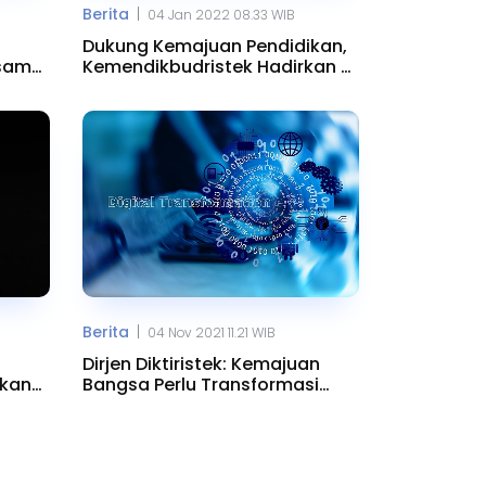
|
Berita
04 Jan 2022 08.33 WIB
Dukung Kemajuan Pendidikan,
asama
Kemendikbudristek Hadirkan AI
Centre
|
Berita
04 Nov 2021 11.21 WIB
Dirjen Diktiristek: Kemajuan
rkan
Bangsa Perlu Transformasi
Digital