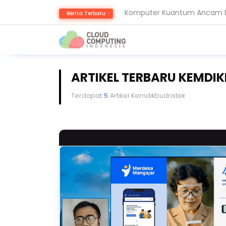
Komputer Kuantum Ancam Bit
Berita Terbaru
AMD Gandeng Core Scientific
ARTIKEL TERBARU KEMDI
Terdapat
5
Artikel Kemdikbudristek