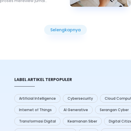
proses mereview jurnal
at penting. Dengan banyaknya
 tersedia, peneliti perlu
lat yang tepat untuk
eka menganalisis dan menilai
Selengkapnya
 Teknologi
artificial
Selengkapnya
I) menawarkan berbagai solusi
ningkatkan efisiensi dan
ses ini.
LABEL ARTIKEL TERPOPULER
Artificial Intelligence
Cybersecurity
Cloud Comput
Internet of Things
AI Generative
Serangan Cyber
Transformasi Digital
Keamanan Siber
Digital Citi