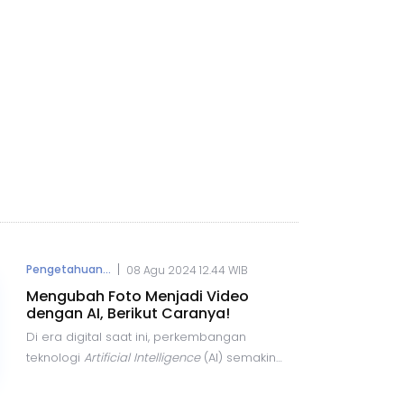
|
Pengetahuan...
08 Agu 2024 12.44 WIB
Mengubah Foto Menjadi Video
dengan AI, Berikut Caranya!
Di era digital saat ini, perkembangan
teknologi
Artificial Intelligence
(AI) semakin
pesat dan menawarkan berbagai
kemudahan dalam pembuatan konten. Salah