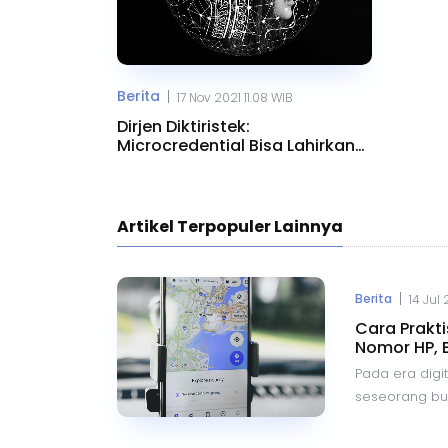
Berita
|
17 Nov 2021 11.08 WIB
Dirjen Diktiristek:
Microcredential Bisa Lahirkan
30 Ribu Ahli AI
Artikel Terpopuler Lainnya
|
Berita
14 Jul
Cara Prakt
Nomor HP, 
Pada era digit
seseorang buka
Dengan kemaj
berbagai aplik