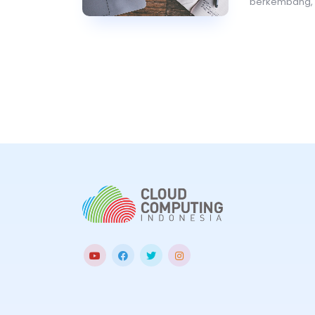
berkembang, 
menjadi sang
informasi yang
menggunakan a
membantu mer
artikel ilmiah.
intelligence
(A
yang dapat me
efektivitas pro