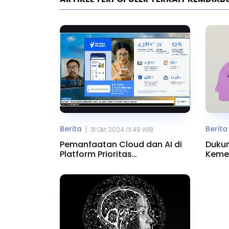
Berita
Berita
|
31 Okt 2024 01.48 WIB
Pemanfaatan Cloud dan AI di
Dukun
Platform Prioritas
Kemen
Kemendikbudristek
Cent