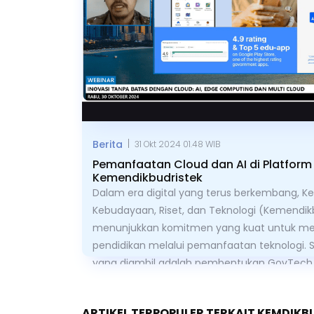
|
Berita
31 Okt 2024 01.48 WIB
Pemanfaatan Cloud dan AI di Platform 
Kemendikbudristek
Dalam era digital yang terus berkembang, K
Kebudayaan, Riset, dan Teknologi (Kemendikb
menunjukkan komitmen yang kuat untuk men
pendidikan melalui pemanfaatan teknologi. S
yang diambil adalah pembentukan
GovTech
para ahli kebijakan yang berfungsi sebagai m
merancang program-program prioritas keme
ARTIKEL TERPOPULER TERKAIT KEMDIKB