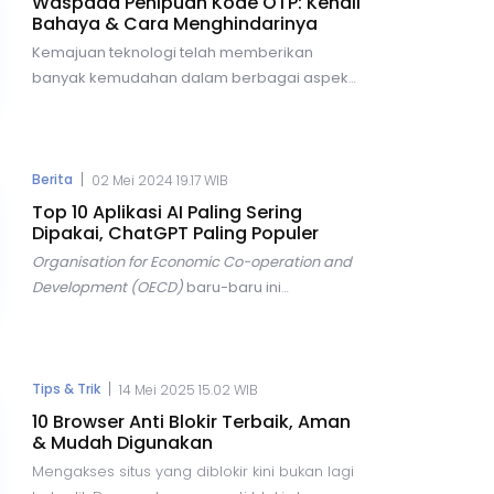
Waspada Penipuan Kode OTP: Kenali
hingga pengolahan data, tanpa perlu campur
Bahaya & Cara Menghindarinya
tangan manusia.
Kemajuan teknologi telah memberikan
banyak kemudahan dalam berbagai aspek
kehidupan kita, mulai dari bertransaksi,
berkomunikasi, hingga berbelanja online.
Namun, di balik semua kemudahan tersebut,
terdapat risiko yang semakin besar, salah
|
Berita
02 Mei 2024 19.17 WIB
satunya adalah ancaman penipuan
Top 10 Aplikasi AI Paling Sering
kode
One-Time Password
(OTP).
Dipakai, ChatGPT Paling Populer
Organisation for Economic Co-operation and
Development (OECD)
baru-baru ini
mengungkapkan tren yang menarik dalam
penggunaan teknologi
Artificial
Intelligence
(AI) di seluruh dunia. Dalam
laporannya, OECD menyebutkan bahwa AI
|
Tips & Trik
14 Mei 2025 15.02 WIB
menjadi topik yang hangat diperbincangkan
10 Browser Anti Blokir Terbaik, Aman
di berbagai forum, terutama dalam konteks
& Mudah Digunakan
hubungan internasional.
Mengakses situs yang diblokir kini bukan lagi