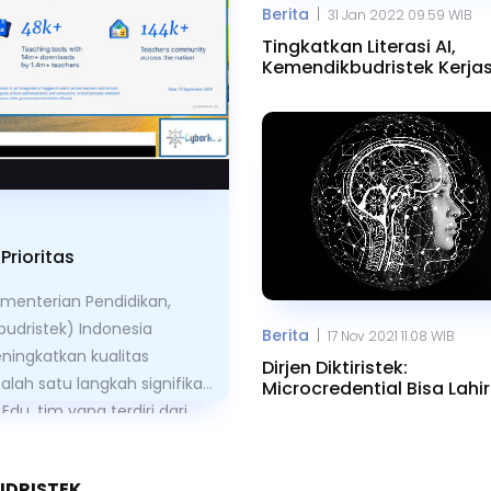
|
Berita
31 Jan 2022 09.59 WIB
Tingkatkan Literasi AI,
Kemendikbudristek Kerj
Dengan NVIDIA
Prioritas
ementerian Pendidikan,
udristek) Indonesia
|
Berita
17 Nov 2021 11.08 WIB
ingkatkan kualitas
Dirjen Diktiristek:
alah satu langkah signifikan
Microcredential Bisa Lahi
30 Ribu Ahli AI
 Edu
, tim yang terdiri dari
itra pemikir dalam
ndikbudristek.
UDRISTEK