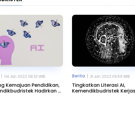
Berita
|
|
04 Jan 2022 08.33 WIB
31 Jan 2022 09.59 WIB
g Kemajuan Pendidikan,
Tingkatkan Literasi AI,
dikbudristek Hadirkan AI
Kemendikbudristek Kerj
re
Dengan NVIDIA