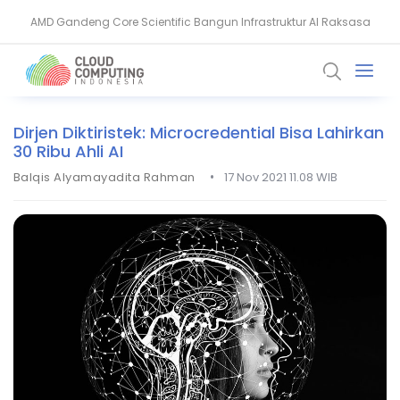
IoT Botnet: Ancaman Siber yang Mengintai Perangkat IoT
Dirjen Diktiristek: Microcredential Bisa Lahirkan
30 Ribu Ahli AI
•
Balqis Alyamayadita Rahman
17 Nov 2021 11.08 WIB