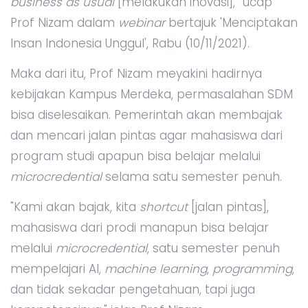
business as usual
[melakukan inovasi],” ucap
Prof Nizam dalam
webinar
bertajuk 'Menciptakan
Insan Indonesia Unggul', Rabu (10/11/2021).
Maka dari itu, Prof Nizam meyakini hadirnya
kebijakan Kampus Merdeka, permasalahan SDM
bisa diselesaikan. Pemerintah akan membajak
dan mencari jalan pintas agar mahasiswa dari
program studi apapun bisa belajar melalui
microcredential
selama satu semester penuh.
"Kami akan bajak, kita
shortcut
[jalan pintas],
mahasiswa dari prodi manapun bisa belajar
melalui
microcredential
, satu semester penuh
mempelajari AI,
machine learning
,
programming
,
dan tidak sekadar pengetahuan, tapi juga