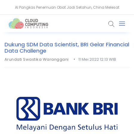
AI Pangkas Penemuan Obat Jadi Setahun, China Melesat
BeyondTrust Ungkap Bahaya Privileged Access bagi Perusahaan
Dukung SDM Data Scientist, BRI Gelar Financial
Data Challenge
•
Arundati Swastika Waranggani
11 Mei 2022 12.13 WIB