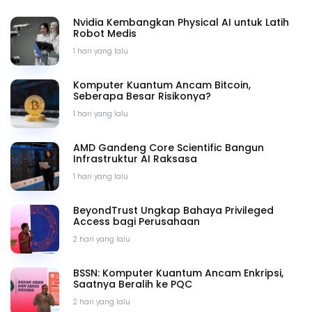
Nvidia Kembangkan Physical AI untuk Latih
Robot Medis
1 hari yang lalu
Komputer Kuantum Ancam Bitcoin,
Seberapa Besar Risikonya?
1 hari yang lalu
AMD Gandeng Core Scientific Bangun
Infrastruktur AI Raksasa
1 hari yang lalu
BeyondTrust Ungkap Bahaya Privileged
Access bagi Perusahaan
2 hari yang lalu
BSSN: Komputer Kuantum Ancam Enkripsi,
Saatnya Beralih ke PQC
2 hari yang lalu