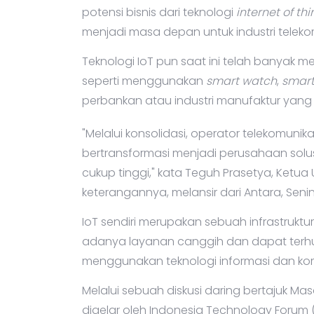
potensi bisnis dari teknologi
internet of th
menjadi masa depan untuk industri telekom
Teknologi IoT pun saat ini telah banyak 
seperti menggunakan
smart watch
,
smar
perbankan atau industri manufaktur yan
"Melalui konsolidasi, operator telekomunik
bertransformasi menjadi perusahaan sol
cukup tinggi," kata Teguh Prasetya, Ketua
keterangannya, melansir dari Antara, Senin 
IoT sendiri merupakan sebuah infrastruk
adanya layanan canggih dan dapat terhub
menggunakan teknologi informasi dan komun
Melalui sebuah diskusi daring bertajuk Ma
digelar oleh Indonesia Technology Forum