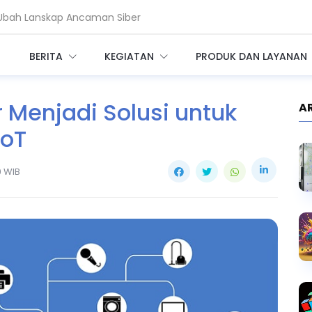
k Ubah Lanskap Ancaman Siber
r Telkom Minta Zero Trust Diperkuat
BERITA
KEGIATAN
PRODUK DAN LAYANAN
 Menjadi Solusi untuk
A
IoT
9 WIB