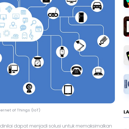
nternet of Things (IoT)
LA
 dinilai dapat menjadi solusi untuk memaksimalkan