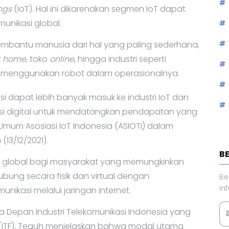
ings
(IoT). Hal ini dikarenakan segmen IoT dapat
unikasi global.
membantu manusia dari hal yang paling sederhana,
t home
, toko
online
, hingga industri seperti
g menggunakan robot dalam operasionalnya.
asi dapat lebih banyak masuk ke industri IoT dan
usi digital untuk mendatangkan pendapatan yang
 Umum Asosiasi IoT Indonesia (ASIOTI) dalam
(13/12/2021).
B
tur global bagi masyarakat yang memungkinkan
ung secara fisik dan virtual dengan
Be
in
ikasi melalui jaringan internet.
sa Depan Industri Telekomunikasi Indonesia yang
 (ITF), Teguh menjelaskan bahwa modal utama