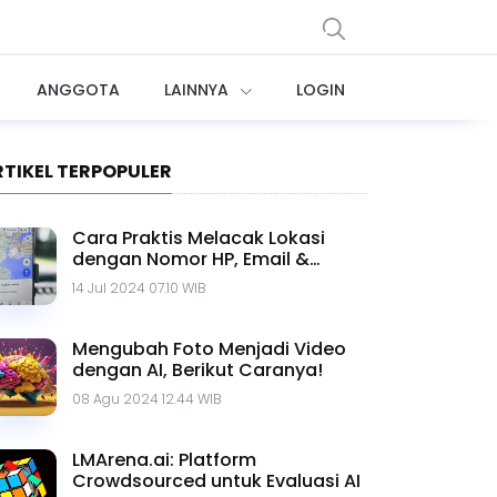
ANGGOTA
LAINNYA
LOGIN
RTIKEL TERPOPULER
Cara Praktis Melacak Lokasi
dengan Nomor HP, Email &
Google Maps
14 Jul 2024 07.10 WIB
Mengubah Foto Menjadi Video
dengan AI, Berikut Caranya!
08 Agu 2024 12.44 WIB
LMArena.ai: Platform
Crowdsourced untuk Evaluasi AI