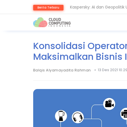
Kaspersky: AI dan Geopoliti
Berita Terbaru
Ransomware Meningkat, Paka
Konsolidasi Operator
Maksimalkan Bisnis 
•
13 Des 2021 10.2
Balqis Alyamayadita Rahman