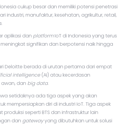
donesia cukup besar dan memiliki potensi penetrasi
i industri, manufaktur, kesehatan, agrikultur, retail,
.
ar aplikasi dan
platform
IoT di Indonesia yang terus
eningkat signifikan dan berpotensi naik hingga
ari Deloitte berada di urutan pertama dari empat
ificial intelligence
(AI) atau kecerdasan
i awan, dan
big data
.
a setidaknya ada tiga aspek yang akan
uk mempersiapkan diri di industri IoT. Tiga aspek
 produksi seperti BTS dan infrastruktur lain
ingan dan
gateway
yang dibutuhkan untuk solusi