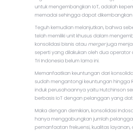
untuk mengembangkan IoT, adalah kepemil
memadai sehingga dapat dikembangkan k
Teguh kemudian melanjutkan, bahwa seb
telah memiliki unit khusus dalam meng
konsolidasi bisnis atau
merger
juga menjad
seperti yang dilakukan oleh dua operator 
Tri Indonesia belum lama ini.
Memanfaatkan keuntungan dari konsolidas
sudah mengantongi keuntungan hingga Rp 3 
induk perusahaannya yaitu Hutchinson send
berbasis IoT dengan pelanggan yang dat
Maka dengan demikian, konsolidasi Indosa
hanya menggabungkan jumlah pelanggan m
pemanfaatan frekuensi, kualitas layanan, da