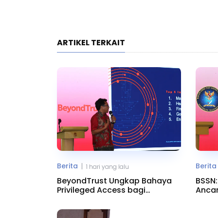
ARTIKEL TERKAIT
Berita
Berita
|
1 hari yang lalu
BeyondTrust Ungkap Bahaya
BSSN
Privileged Access bagi
Ancam
Perusahaan
Beral