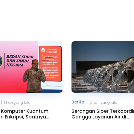
Berita
|
|
1 hari yang lalu
2 hari yang lalu
: Komputer Kuantum
Serangan Siber Terkoordi
 Enkripsi, Saatnya
Ganggu Layanan Air di
ih ke PQC
Minnesota