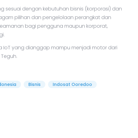
ang sesuai dengan kebutuhan bisnis (korporasi) dan
eragam pilihan dan pengelolaan perangkat dan
em keamanan bagi pengguna maupun korporat,
i.
nya IoT yang dianggap mampu menjadi motor dari
s Teguh.
ndonesia
Bisnis
Indosat Ooredoo