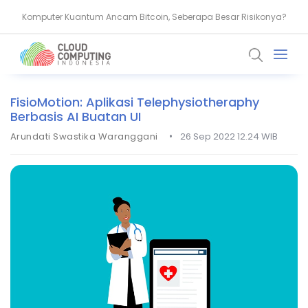
Komputer Kuantum Ancam Bitcoin, Seberapa Besar Risikonya?
AMD Gandeng Core Scientific Bangun Infrastruktur AI Raksasa
FisioMotion: Aplikasi Telephysiotheraphy
Berbasis AI Buatan UI
•
Arundati Swastika Waranggani
26 Sep 2022 12.24 WIB