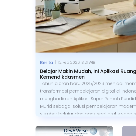
|
Berita
12 Feb 2026 13.21 WIB
Belajar Makin Mudah, Ini Aplikasi Ruang
Kemendikdasmen
Tahun ajaran baru 2025/2026 menjadi mom
transformasi pembelajaran digital di Indo
menghadirkan Aplikasi Super Rumah Pendidik
Murid sebagai solusi pembelajaran modern.
sumber belajar dan bank soal gratis yang 
nasional, guna membantu guru dan murid belaj
dan menyenangkan.