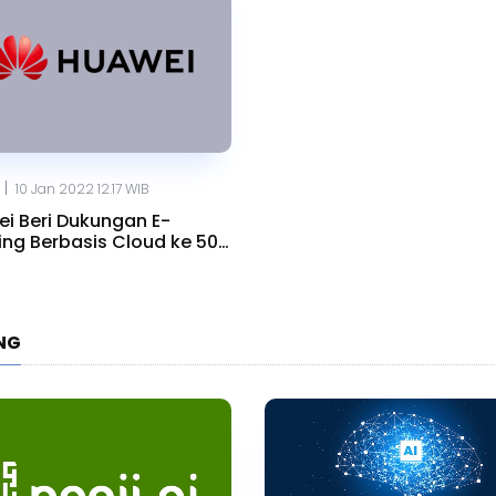
|
10 Jan 2022 12.17 WIB
i Beri Dukungan E-
ing Berbasis Cloud ke 500
us
ING