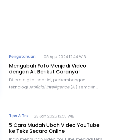
|
Pengetahuan...
08 Agu 2024 12.44 WIB
Mengubah Foto Menjadi Video
dengan AI, Berikut Caranya!
Di era digital saat ini, perkembangan
teknologi
Artificial Intelligence
(AI) semakin
pesat dan menawarkan berbagai
kemudahan dalam pembuatan konten. Salah
satu inovasi terbaru dalam bidang ini adalah
kemampuan untuk mengubah foto menjadi
|
Tips & Trik
23 Jan 2025 13.53 WIB
video dengan bantuan AI.
5 Cara Mudah Ubah Video YouTube
ke Teks Secara Online
Ingin mengubah video YouTube menjadi teks