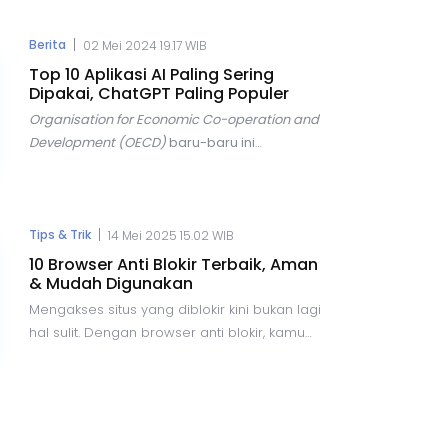
Namun, di balik semua kemudahan tersebut,
terdapat risiko yang semakin besar, salah
|
Berita
02 Mei 2024 19.17 WIB
satunya adalah ancaman penipuan
Top 10 Aplikasi AI Paling Sering
kode
One-Time Password
(OTP).
Dipakai, ChatGPT Paling Populer
Organisation for Economic Co-operation and
Development (OECD)
baru-baru ini
mengungkapkan tren yang menarik dalam
penggunaan teknologi
Artificial
Intelligence
(AI) di seluruh dunia. Dalam
laporannya, OECD menyebutkan bahwa AI
|
Tips & Trik
14 Mei 2025 15.02 WIB
menjadi topik yang hangat diperbincangkan
10 Browser Anti Blokir Terbaik, Aman
di berbagai forum, terutama dalam konteks
& Mudah Digunakan
hubungan internasional.
Mengakses situs yang diblokir kini bukan lagi
hal sulit. Dengan browser anti blokir, kamu
bisa menjelajahi internet secara bebas,
aman, dan tanpa batas. Artikel ini membahas
tips, trik, dan rekomendasi browser terbaik
yang bisa kamu coba.