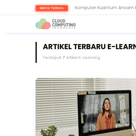
Komputer Kuantum Ancam Bit
Berita Terbaru
AMD Gandeng Core Scientific
ARTIKEL TERBARU E-LEAR
Terdapat
7
Artikel E-Learning