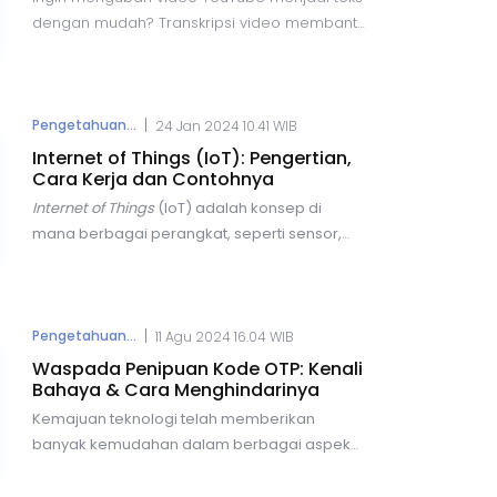
dengan mudah? Transkripsi video membantu
dalam pembelajaran, bisnis, dan pencarian
informasi. Berikut lima cara praktis untuk
transkrip video YouTube secara online
dengan cepat dan akurat, menggunakan
|
Pengetahuan...
24 Jan 2024 10.41 WIB
berbagai alat yang tersedia secara gratis
Internet of Things (IoT): Pengertian,
maupun berbayar.
Cara Kerja dan Contohnya
Internet of Things
(IoT) adalah
konsep di
mana berbagai perangkat, seperti sensor,
perangkat elektronik, dan objek lainnya,
terhubung dan berkomunikasi melalui
jaringan internet.
Dengan IoT, pengguna
dapat terkoneksi untuk melakukan berbagai
|
Pengetahuan...
11 Agu 2024 16.04 WIB
aktivitas, mulai dari pencarian informasi
Waspada Penipuan Kode OTP: Kenali
hingga pengolahan data, tanpa perlu campur
Bahaya & Cara Menghindarinya
tangan manusia.
Kemajuan teknologi telah memberikan
banyak kemudahan dalam berbagai aspek
kehidupan kita, mulai dari bertransaksi,
berkomunikasi, hingga berbelanja online.