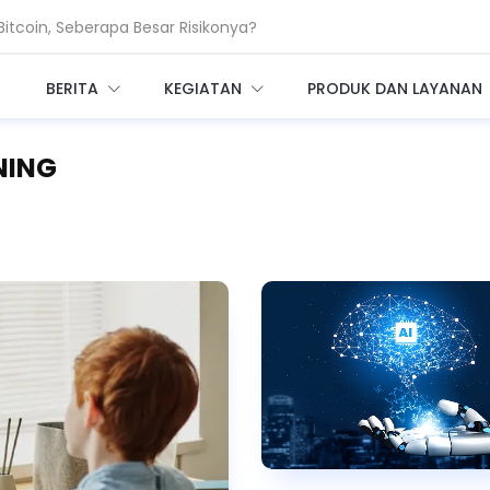
coin, Seberapa Besar Risikonya?
 Bangun Infrastruktur AI Raksasa
BERITA
KEGIATAN
PRODUK DAN LAYANAN
NING