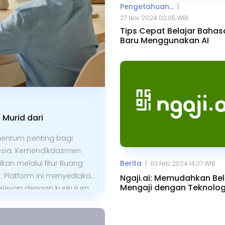
|
Pengetahuan...
27 Nov 2024 02.05 WIB
Tips Cepat Belajar Bahas
Baru Menggunakan AI
 Murid dari
entum penting bagi
nesia. Kemendikdasmen
|
an melalui fitur Ruang
Berita
03 Feb 2024 14.07 WIB
 Platform ini menyediakan
Ngaji.ai: Memudahkan Bel
Mengaji dengan Teknologi
relevan dengan kurikulum
ar lebih efektif, fleksibel,