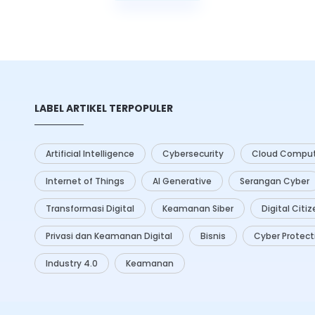
Selengkapnya
I) menawarkan berbagai solusi
ningkatkan efisiensi dan
ses ini.
LABEL ARTIKEL TERPOPULER
Artificial Intelligence
Cybersecurity
Cloud Comput
Internet of Things
AI Generative
Serangan Cyber
Transformasi Digital
Keamanan Siber
Digital Citi
Privasi dan Keamanan Digital
Bisnis
Cyber Protect
Industry 4.0
Keamanan