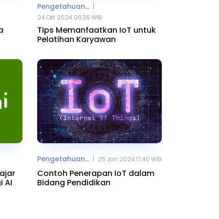
|
Pengetahuan...
24 Okt 2024 06.36 WIB
a
Tips Memanfaatkan IoT untuk
Pelatihan Karyawan
|
Pengetahuan...
25 Jan 2024 17.40 WIB
ajar
Contoh Penerapan IoT dalam
 AI
Bidang Pendidikan