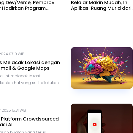
g Dev/Verse, Pemprov
Belajar Makin Mudah, Ini
 Hadirkan Program
Aplikasi Ruang Murid dari
l
Kemendikdasmen
 2024 07.10 WIB
is Melacak Lokasi dengan
Email & Google Maps
al ini, melacak lokasi
nlah hal yang sulit dilakukan.
uan teknologi dan adanya
asi serta layanan, kita bisa
eberadaan seseorang hanya
unakan nomor HP, email,
 2025 15.31 WIB
 Maps. Berikut ini beberapa
: Platform Crowdsourced
bisa digunakan untuk melacak
asi AI
ang.
asan buatan yang terus