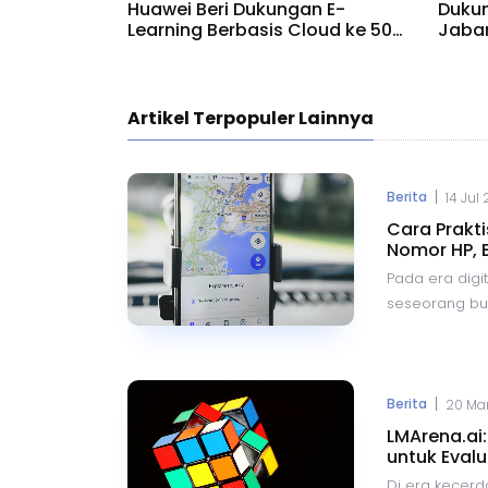
Huawei Beri Dukungan E-
Dukun
Learning Berbasis Cloud ke 500
Jabar
Kampus
Digita
Artikel Terpopuler Lainnya
|
Berita
14 Jul
Cara Prakt
Nomor HP, 
Pada era digit
seseorang buka
Dengan kemaj
berbagai aplik
mengetahui k
dengan mengg
|
Berita
20 Mar
hingga Google
LMArena.ai
metode yang 
untuk Evalu
lokasi seseor
Di era kecerd