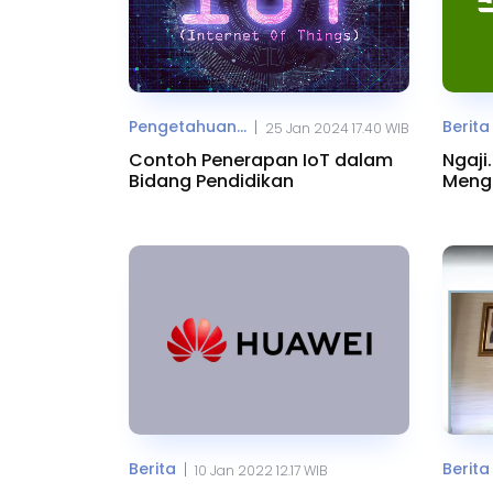
Pengetahuan...
Berita
|
25 Jan 2024 17.40 WIB
Contoh Penerapan IoT dalam
Ngaji
Bidang Pendidikan
Menga
Berita
Berita
|
10 Jan 2022 12.17 WIB