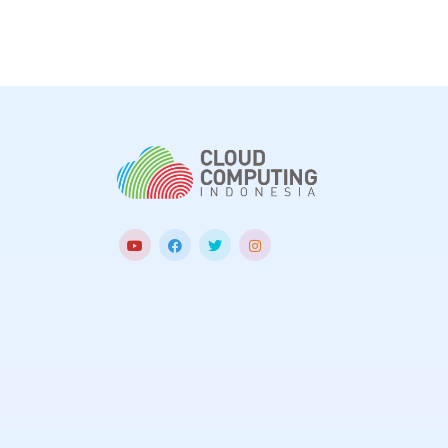
intelligence
(A
yang dapat me
efektivitas pro