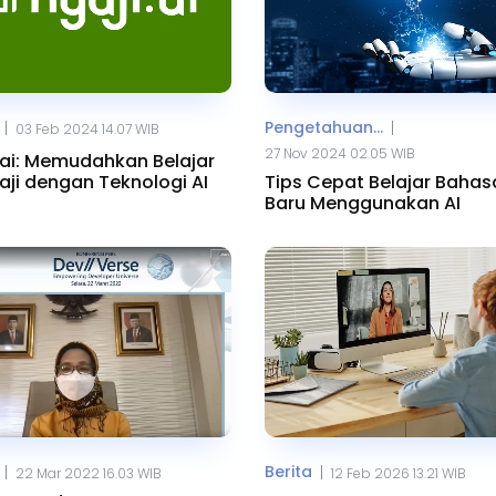
Pengetahuan...
|
|
03 Feb 2024 14.07 WIB
27 Nov 2024 02.05 WIB
.ai: Memudahkan Belajar
ji dengan Teknologi AI
Tips Cepat Belajar Bahas
Baru Menggunakan AI
Berita
|
|
22 Mar 2022 16.03 WIB
12 Feb 2026 13.21 WIB