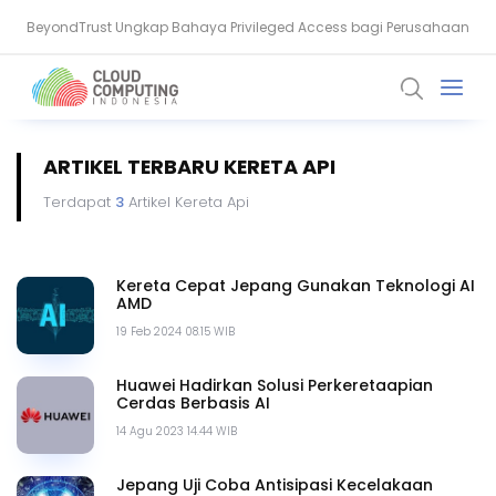
BeyondTrust Ungkap Bahaya Privileged Access bagi Perusahaan
BSSN: Komputer Kuantum Ancam Enkripsi, Saatnya Beralih ke PQC
ARTIKEL TERBARU KERETA API
Terdapat
3
Artikel Kereta Api
Kereta Cepat Jepang Gunakan Teknologi AI
AMD
19 Feb 2024 08.15 WIB
Huawei Hadirkan Solusi Perkeretaapian
Cerdas Berbasis AI
14 Agu 2023 14.44 WIB
Jepang Uji Coba Antisipasi Kecelakaan