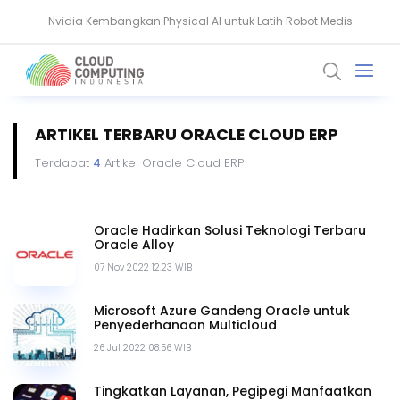
Nvidia Kembangkan Physical AI untuk Latih Robot Medis
Komputer Kuantum Ancam Bitcoin, Seberapa Besar Risikonya?
ARTIKEL TERBARU ORACLE CLOUD ERP
Terdapat
4
Artikel Oracle Cloud ERP
Oracle Hadirkan Solusi Teknologi Terbaru
Oracle Alloy
07 Nov 2022 12.23 WIB
Microsoft Azure Gandeng Oracle untuk
Penyederhanaan Multicloud
26 Jul 2022 08.56 WIB
Tingkatkan Layanan, Pegipegi Manfaatkan