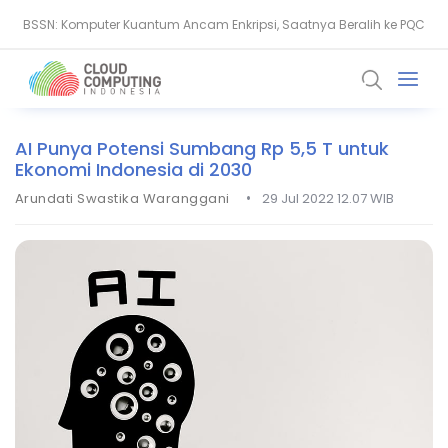
BSSN: Komputer Kuantum Ancam Enkripsi, Saatnya Beralih ke PQC
Serangan Siber Terkoordinasi Ganggu Layanan Air di Minnesota
AI Punya Potensi Sumbang Rp 5,5 T untuk
Ekonomi Indonesia di 2030
•
Arundati Swastika Waranggani
29 Jul 2022 12.07 WIB