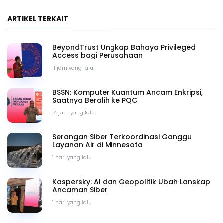
ARTIKEL TERKAIT
BeyondTrust Ungkap Bahaya Privileged
Access bagi Perusahaan
11 jam yang lalu
BSSN: Komputer Kuantum Ancam Enkripsi,
Saatnya Beralih ke PQC
14 jam yang lalu
Serangan Siber Terkoordinasi Ganggu
Layanan Air di Minnesota
1 hari yang lalu
Kaspersky: AI dan Geopolitik Ubah Lanskap
Ancaman Siber
1 hari yang lalu