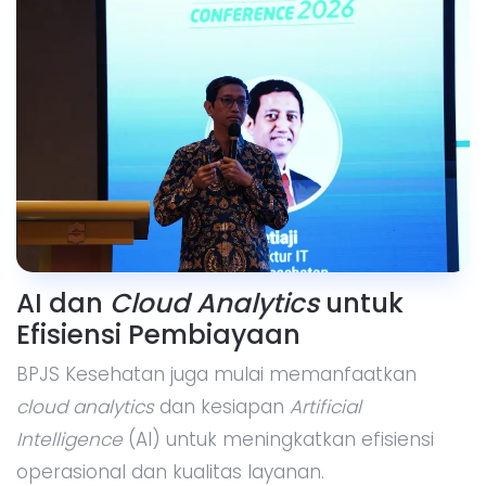
AI dan
Cloud Analytics
untuk
Efisiensi Pembiayaan
BPJS Kesehatan juga mulai memanfaatkan
cloud analytics
dan kesiapan
Artificial
Intelligence
(AI) untuk meningkatkan efisiensi
operasional dan kualitas layanan.