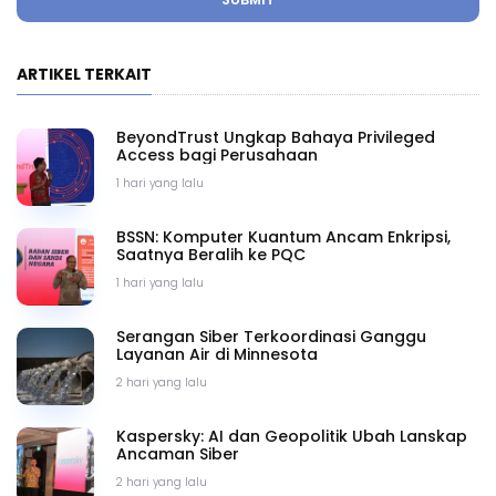
ARTIKEL TERKAIT
BeyondTrust Ungkap Bahaya Privileged
Access bagi Perusahaan
1 hari yang lalu
BSSN: Komputer Kuantum Ancam Enkripsi,
Saatnya Beralih ke PQC
1 hari yang lalu
Serangan Siber Terkoordinasi Ganggu
Layanan Air di Minnesota
2 hari yang lalu
Kaspersky: AI dan Geopolitik Ubah Lanskap
Ancaman Siber
2 hari yang lalu