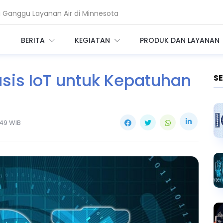
i Ganggu Layanan Air di Minnesota
k Ubah Lanskap Ancaman Siber
BERITA
KEGIATAN
PRODUK DAN LAYANAN
asis IoT untuk Kepatuhan
SE
.49 WIB