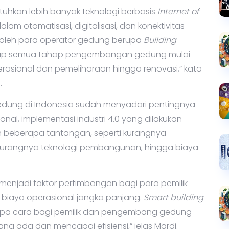
uhkan lebih banyak teknologi berbasis
Internet of
lam otomatisasi, digitalisasi, dan konektivitas
n oleh para operator gedung berupa
Building
up semua tahap pengembangan gedung mulai
erasional dan pemeliharaan hingga renovasi,” kata
.
edung di Indonesia sudah menyadari pentingnya
nal, implementasi industri 4.0 yang dilakukan
kan beberapa tantangan, seperti kurangnya
 kurangnya teknologi pembangunan, hingga biaya
 menjadi faktor pertimbangan bagi para pemilik
biaya operasional jangka panjang.
Smart building
apa cara bagi pemilik dan pengembang gedung
 ada dan mencapai efisiensi,” jelas Mardi.