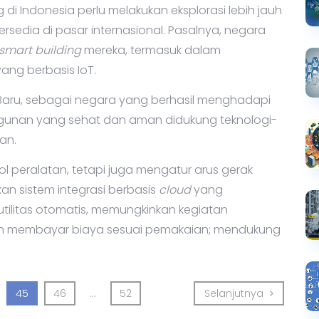
 Indonesia perlu melakukan eksplorasi lebih jauh
rsedia di pasar internasional. Pasalnya, negara
smart building
mereka, termasuk dalam
ng berbasis IoT.
aru, sebagai negara yang berhasil menghadapi
gunan yang sehat dan aman didukung teknologi-
an.
l peralatan, tetapi juga mengatur arus gerak
n sistem integrasi berbasis
cloud
yang
ilitas otomatis, memungkinkan kegiatan
dan membayar biaya sesuai pemakaian; mendukung
Selanjut
45
46
...
52
Selanjutnya