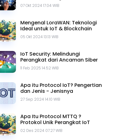
07 Okt 2024 17.04 WIB
Mengenal LoraWAN: Teknologi
Ideal untuk IoT & Blockchain
05 Okt 2024 13.13 WIB
IoT Security: Melindungi
Perangkat dari Ancaman Siber
11 Feb 2025 14.52 WIB
Apa itu Protocol IoT? Pengertian
dan Jenis - Jenisnya
27 Sep 2024 14.10 WIB
Apa Itu Protocol MTTQ ?
Protokol Unik Perangkat IoT
02 Des 2024 07.27 WIB