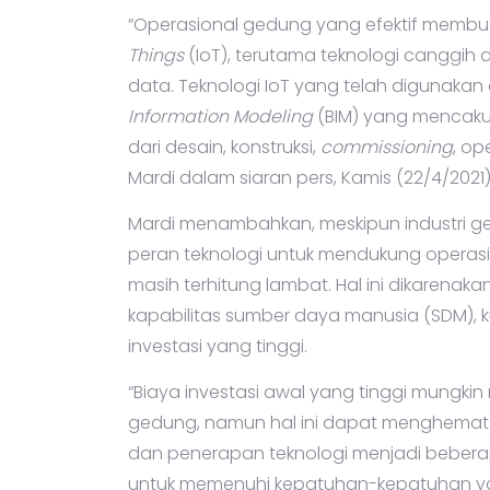
“Operasional gedung yang efektif membut
Things
(IoT), terutama teknologi canggih da
data. Teknologi IoT yang telah digunaka
Information Modeling
(BIM) yang mencak
dari desain, konstruksi,
commissioning
, op
Mardi dalam siaran pers, Kamis (22/4/2021)
Mardi menambahkan, meskipun industri g
peran teknologi untuk mendukung operasio
masih terhitung lambat. Hal ini dikarena
kapabilitas sumber daya manusia (SDM),
investasi yang tinggi.
“Biaya investasi awal yang tinggi mungkin
gedung, namun hal ini dapat menghemat 
dan penerapan teknologi menjadi beber
untuk memenuhi kepatuhan-kepatuhan yang