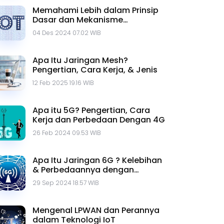
Memahami Lebih dalam Prinsip
Dasar dan Mekanisme
Komunikasi IoT
04 Des 2024 07.02 WIB
Apa Itu Jaringan Mesh?
Pengertian, Cara Kerja, & Jenis
12 Feb 2025 19.16 WIB
Apa itu 5G? Pengertian, Cara
Kerja dan Perbedaan Dengan 4G
26 Feb 2024 09.53 WIB
Apa Itu Jaringan 6G ? Kelebihan
& Perbedaannya dengan
Jaringan 5G
29 Sep 2024 18.57 WIB
Mengenal LPWAN dan Perannya
dalam Teknologi IoT