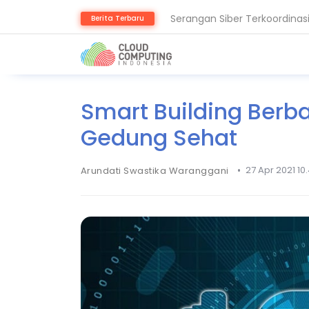
Serangan Siber Terkoordinas
Berita Terbaru
Kaspersky: AI dan Geopoliti
Smart Building Berb
Gedung Sehat
•
27 Apr 2021 10
Arundati Swastika Waranggani