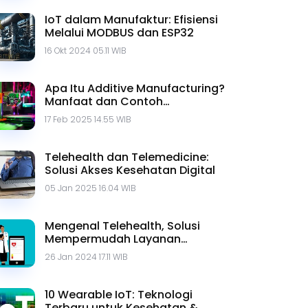
IoT dalam Manufaktur: Efisiensi
Melalui MODBUS dan ESP32
16 Okt 2024 05.11 WIB
Apa Itu Additive Manufacturing?
Manfaat dan Contoh
Penerapannya
17 Feb 2025 14.55 WIB
Telehealth dan Telemedicine:
Solusi Akses Kesehatan Digital
05 Jan 2025 16.04 WIB
Mengenal Telehealth, Solusi
Mempermudah Layanan
Kesehatan
26 Jan 2024 17.11 WIB
10 Wearable IoT: Teknologi
Terbaru untuk Kesehatan &