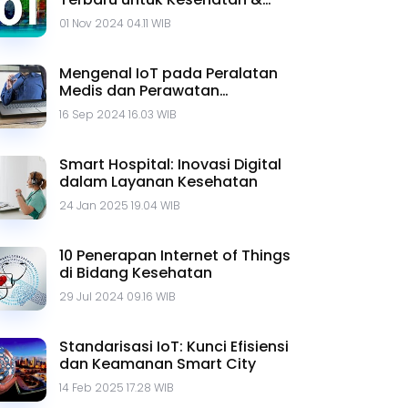
Gaya Hidup
01 Nov 2024 04.11 WIB
Mengenal IoT pada Peralatan
Medis dan Perawatan
Kesehatan
16 Sep 2024 16.03 WIB
Smart Hospital: Inovasi Digital
dalam Layanan Kesehatan
24 Jan 2025 19.04 WIB
10 Penerapan Internet of Things
di Bidang Kesehatan
29 Jul 2024 09.16 WIB
Standarisasi IoT: Kunci Efisiensi
dan Keamanan Smart City
14 Feb 2025 17.28 WIB