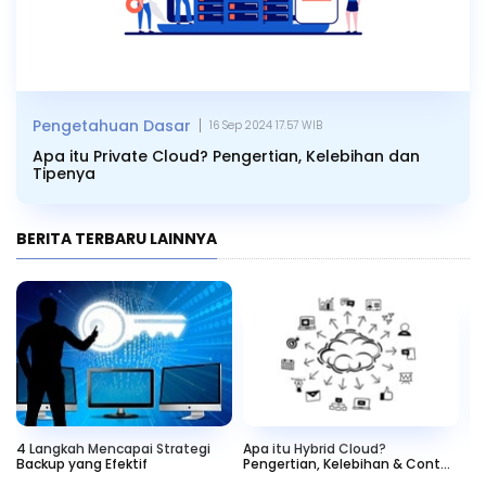
|
Pengetahuan Dasar
16 Sep 2024 17.57 WIB
Apa itu Private Cloud? Pengertian, Kelebihan dan
Tipenya
BERITA TERBARU LAINNYA
4 Langkah Mencapai Strategi
Apa itu Hybrid Cloud?
SA
Backup yang Efektif
Pengertian, Kelebihan & Contoh
de
Penerapannya
Pr