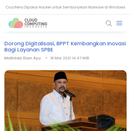
Cruciferra Dipakai Hacker untuk Sembunyikan Malware di Windows
Proyek Galaxy SenseTime dan Ambisi Besar Chip AI China
Dorong Digitalisasi, BPPT Kembangkan Inovasi
Bagi Layanan SPBE
•
Mathilda Gian Ayu
18 Mar 2021 14.47 WIB