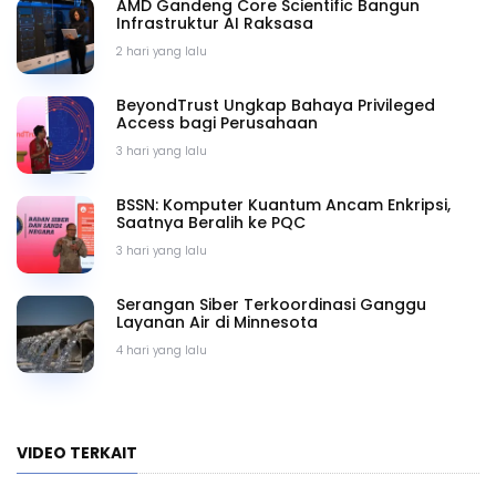
AMD Gandeng Core Scientific Bangun
Infrastruktur AI Raksasa
2 hari yang lalu
BeyondTrust Ungkap Bahaya Privileged
Access bagi Perusahaan
3 hari yang lalu
BSSN: Komputer Kuantum Ancam Enkripsi,
Saatnya Beralih ke PQC
3 hari yang lalu
Serangan Siber Terkoordinasi Ganggu
Layanan Air di Minnesota
4 hari yang lalu
VIDEO TERKAIT