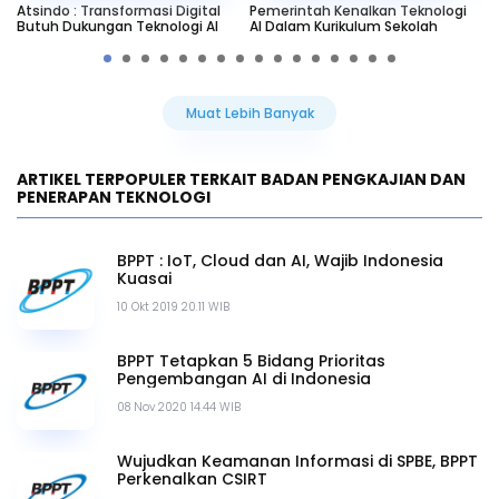
Atsindo : Transformasi Digital
Pemerintah Kenalkan Teknologi
BP
Butuh Dukungan Teknologi AI
AI Dalam Kurikulum Sekolah
Te
Muat Lebih Banyak
ARTIKEL TERPOPULER TERKAIT BADAN PENGKAJIAN DAN
PENERAPAN TEKNOLOGI
BPPT : IoT, Cloud dan AI, Wajib Indonesia
Kuasai
10 Okt 2019 20.11 WIB
BPPT Tetapkan 5 Bidang Prioritas
Pengembangan AI di Indonesia
08 Nov 2020 14.44 WIB
Wujudkan Keamanan Informasi di SPBE, BPPT
Perkenalkan CSIRT