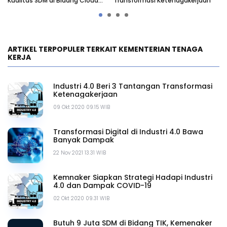
Kualitas SDM di Bidang Cloud
Transformasi Ketenagakerjaan
Ha
Computing
CO
ARTIKEL TERPOPULER TERKAIT KEMENTERIAN TENAGA
KERJA
Industri 4.0 Beri 3 Tantangan Transformasi
Ketenagakerjaan
09 Okt 2020 09.15 WIB
Transformasi Digital di Industri 4.0 Bawa
Banyak Dampak
22 Nov 2021 13.31 WIB
Kemnaker Siapkan Strategi Hadapi Industri
4.0 dan Dampak COVID-19
02 Okt 2020 09.31 WIB
Butuh 9 Juta SDM di Bidang TIK, Kemenaker