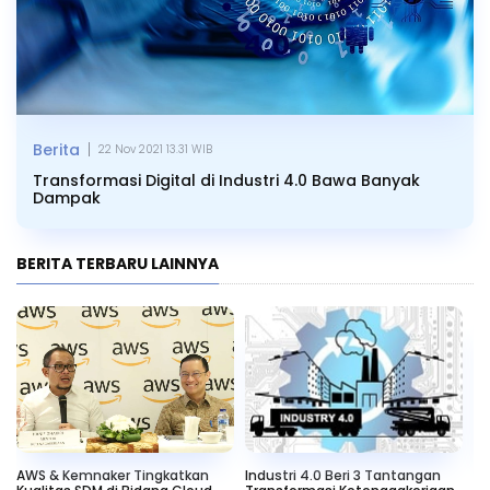
|
Berita
22 Nov 2021 13.31 WIB
Transformasi Digital di Industri 4.0 Bawa Banyak
Dampak
BERITA TERBARU LAINNYA
AWS & Kemnaker Tingkatkan
Industri 4.0 Beri 3 Tantangan
Ke