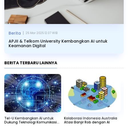
|
Berita
25 Mar 2025 12.07 WIB
APJII & Telkom University Kembangkan AI untuk
Keamanan Digital
BERITA TERBARU LAINNYA
Tel-U Kembangkan AI untuk
Kolaborasi Indonesia Australia
RE
Dukung Teknologi Komunikasi
Atasi Banjir Rob dengan AI
Or
Canggih
Se