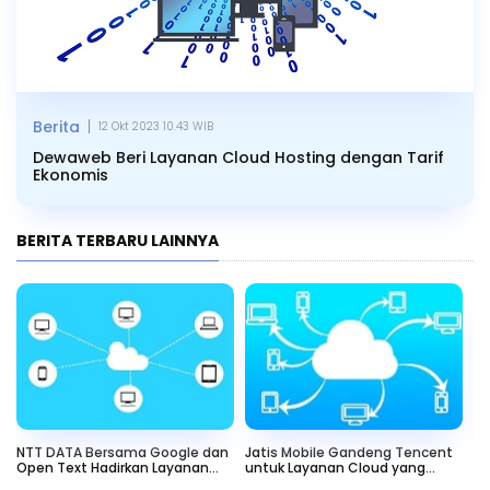
|
Berita
12 Okt 2023 10.43 WIB
Dewaweb Beri Layanan Cloud Hosting dengan Tarif
Ekonomis
BERITA TERBARU LAINNYA
NTT DATA Bersama Google dan
Jatis Mobile Gandeng Tencent
Er
Open Text Hadirkan Layanan
untuk Layanan Cloud yang
La
Cloud
Aman
In