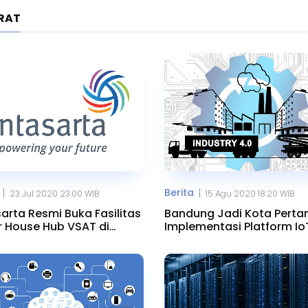
ARAT
Berita
|
|
23 Jul 2020 23.00 WIB
15 Agu 2020 18.20 WIB
sarta Resmi Buka Fasilitas
Bandung Jadi Kota Pert
 House Hub VSAT di
Implementasi Platform Io
uhur
Hybrid