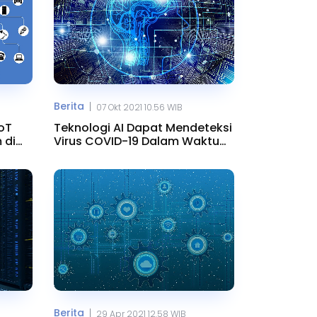
Berita
|
07 Okt 2021 10.56 WIB
oT
Teknologi AI Dapat Mendeteksi
 di
Virus COVID-19 Dalam Waktu
Singkat
Berita
|
29 Apr 2021 12.58 WIB