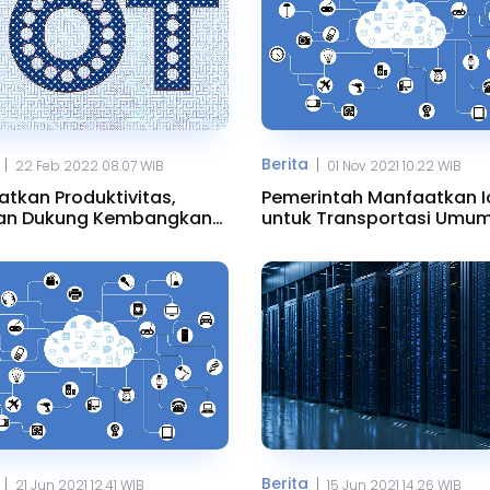
Berita
|
|
22 Feb 2022 08.07 WIB
01 Nov 2021 10.22 WIB
atkan Produktivitas,
Pemerintah Manfaatkan I
an Dukung Kembangkan
untuk Transportasi Umum
t Farming
Bogor
Berita
|
|
21 Jun 2021 12.41 WIB
15 Jun 2021 14.26 WIB