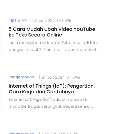
kemudahan dalam pembuatan konten. Salah
satu inovasi terbaru dalam bidang ini adalah
kemampuan untuk mengubah foto menjadi
|
Tips & Trik
23 Jan 2025 13.53 WIB
video dengan bantuan AI.
5 Cara Mudah Ubah Video YouTube
ke Teks Secara Online
Ingin mengubah video YouTube menjadi teks
dengan mudah? Transkripsi video membantu
dalam pembelajaran, bisnis, dan pencarian
informasi. Berikut lima cara praktis untuk
transkrip video YouTube secara online
dengan cepat dan akurat, menggunakan
|
Pengetahuan...
24 Jan 2024 10.41 WIB
berbagai alat yang tersedia secara gratis
Internet of Things (IoT): Pengertian,
maupun berbayar.
Cara Kerja dan Contohnya
Internet of Things
(IoT) adalah
konsep di
mana berbagai perangkat, seperti sensor,
perangkat elektronik, dan objek lainnya,
terhubung dan berkomunikasi melalui
jaringan internet.
Dengan IoT, pengguna
dapat terkoneksi untuk melakukan berbagai
Pengetahuan...