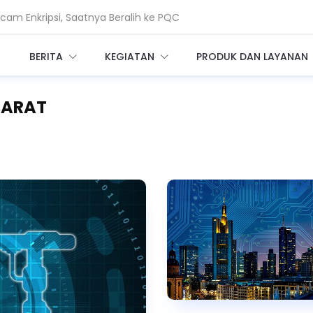
am Enkripsi, Saatnya Beralih ke PQC
i Ganggu Layanan Air di Minnesota
BERITA
KEGIATAN
PRODUK DAN LAYANAN
BARAT