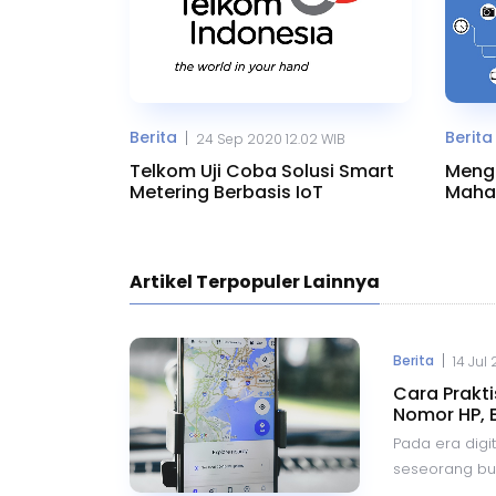
Berita
Berita
|
24 Sep 2020 12.02 WIB
Telkom Uji Coba Solusi Smart
Menge
Metering Berbasis IoT
Mahas
Rakit
Artikel Terpopuler Lainnya
|
Berita
14 Jul
Cara Prakt
Nomor HP, 
Pada era digit
seseorang buka
Dengan kemaj