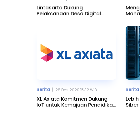
Lintasarta Dukung
Menge
Pelaksanaan Desa Digital
Mahas
Dengan Manfaatkan IoT
Rakit
Berita
Berita
|
28 Des 2020 15.32 WIB
XL Axiata Komitmen Dukung
Lebih
IoT untuk Kemajuan Pendidikan
Siber
Indonesia
Jawa