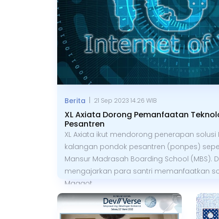
|
Berita
21 Sep 2023 14.26 WIB
XL Axiata Dorong Pemanfaatan Teknolo
Pesantren
XL Axiata ikut mendorong penerapan solusi Io
kalangan pondok pesantren (ponpes) seper
Mansur Madrasah Boarding School (MBS). Di 
mengajarkan para santri memanfaatkan sol
Maggot.