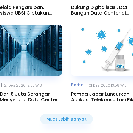
lola Pengarsipan,
Dukung Digitalisasi, DCII
iswa UBSI Ciptakan
Bangun Data Center di
 Berbasis IoT
Karawang
Berita
|
|
21 Des 2020 12.57 WIB
01 Des 2020 13.58 WIB
 Dari 6 Juta Serangan
Pemda Jabar Luncurkan
 Menyerang Data Center
Aplikasi Telekonsultasi P
 Barat
Berbasis AI
Muat Lebih Banyak