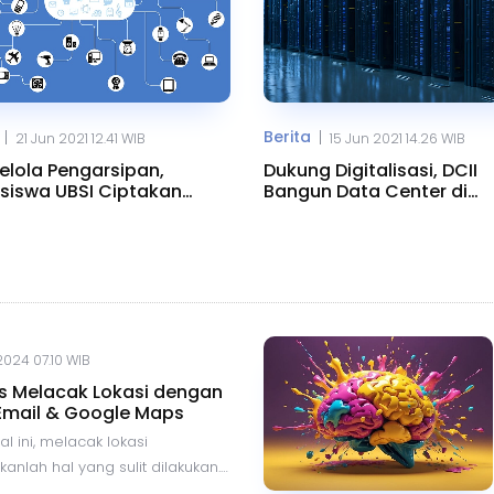
Berita
|
|
21 Jun 2021 12.41 WIB
15 Jun 2021 14.26 WIB
lola Pengarsipan,
Dukung Digitalisasi, DCII
iswa UBSI Ciptakan
Bangun Data Center di
 Berbasis IoT
Karawang
 2024 07.10 WIB
is Melacak Lokasi dengan
Email & Google Maps
al ini, melacak lokasi
nlah hal yang sulit dilakukan.
uan teknologi dan adanya