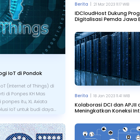
|
Berita
21 Mar 2023 11.17 WIB
IDCloudHost Dukung Pro
Digitalisasi Pemda Jawa 
gi IoT di Pondok
T (Internet of Things) di
ti di Ponpes KH Mas
|
Berita
18 Jan 2023 11.41 WIB
ponpes itu, XL Axiata
Kolaborasi DCI dan APJII
usi IoT untuk budi daya
Meningkatkan Koneksi Int