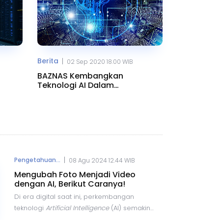
Berita
|
02 Sep 2020 18.00 WIB
BAZNAS Kembangkan
Teknologi AI Dalam
Pencegahan Covid-19
|
Pengetahuan...
08 Agu 2024 12.44 WIB
Mengubah Foto Menjadi Video
dengan AI, Berikut Caranya!
Di era digital saat ini, perkembangan
teknologi
Artificial Intelligence
(AI) semakin
pesat dan menawarkan berbagai