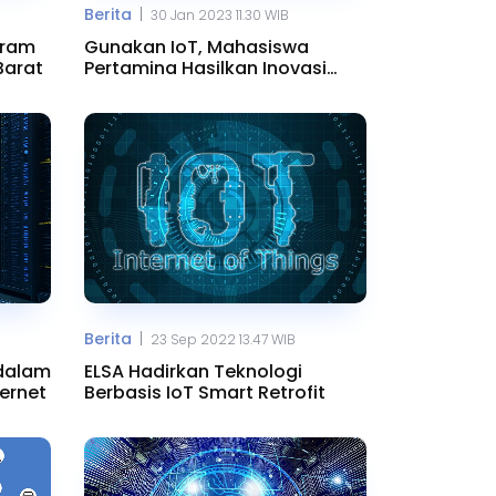
|
Berita
30 Jan 2023 11.30 WIB
gram
Gunakan IoT, Mahasiswa
Barat
Pertamina Hasilkan Inovasi
Urban Farming
|
Berita
23 Sep 2022 13.47 WIB
 dalam
ELSA Hadirkan Teknologi
ernet
Berbasis IoT Smart Retrofit