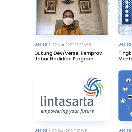
Berita
Berita
|
22 Mar 2022 16.03 WIB
Dukung Dev/Verse, Pemprov
Tingk
Jabar Hadirkan Program
Ment
Digital
Smar
Berita
Berita
|
02 Sep 2021 11.01 WIB