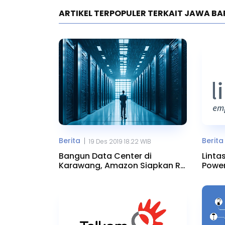
ARTIKEL TERPOPULER TERKAIT JAWA B
Berita
Berita
|
19 Des 2019 18.22 WIB
Bangun Data Center di
Linta
Karawang, Amazon Siapkan Rp
Power
1 Triliun
Jatil